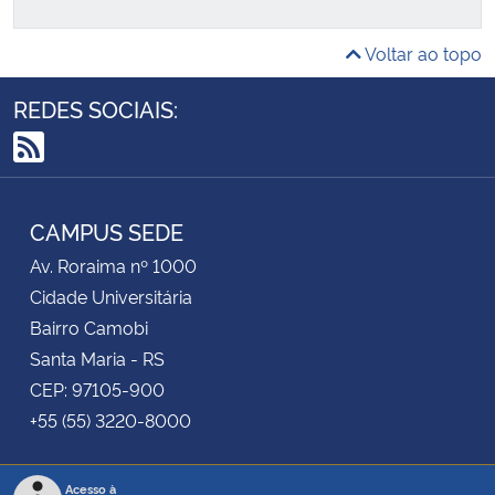
Secretaria-Geral
Voltar ao topo
REDES SOCIAIS:
Secretaria de Governo
RSS
Gabinete de Segurança Institucional
CAMPUS SEDE
Advocacia-Geral da União
Av. Roraima nº 1000
Banco Central do Brasil
Cidade Universitária
Bairro Camobi
Planalto
Santa Maria - RS
CEP: 97105-900
+55 (55) 3220-8000
Acesso à