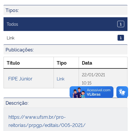
Ministério da Cidadania
Tipos:
Ministério da Saúde
Todos
1
Ministério de Minas e Energia
Link
1
Publicações:
Ministério da Ciência, Tecnologia, Inovações e Comunicações
Título
Tipo
Data
Ministério do Meio Ambiente
22/01/2021
FIPE Júnior
Link
Ministério do Turismo
10:15
Ministério do Desenvolvimento Regional
Descrição:
Controladoria-Geral da União
https://www.ufsm.br/pro-
reitorias/prpgp/editais/005-2021/
Ministério da Mulher, da Família e dos Direitos Humanos