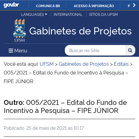
COMUNICA BR
ACESSO À INFORMAÇÃO
PARTI
Casa Civil
LANGUAGES
INTERNATIONAL
SÍTIOS DA UFSM
IR
PARA
Gabinetes de Projetos
Ministério da Justiça e Segurança Pública
O
CONTEÚDO
Ministério da Defesa
Buscar no no Sítio
Busca
Busca:
Menu Principal do Sítio
Menu
Busc
Ministério das Relações Exteriores
Você está aqui:
UFSM
>
Gabinetes de Projetos
>
Editais
>
005/2021 – Edital do Fundo de Incentivo à Pesquisa –
Ministério da Economia
FIPE JÚNIOR
Ministério da Infraestrutura
Início do conteúdo
Outro:
005/2021 – Edital do Fundo de
Incentivo à Pesquisa – FIPE JÚNIOR
Ministério da Agricultura, Pecuária e Abastecimento
Publicado:
25 de maio de 2021 às 10:17
Ministério da Educação