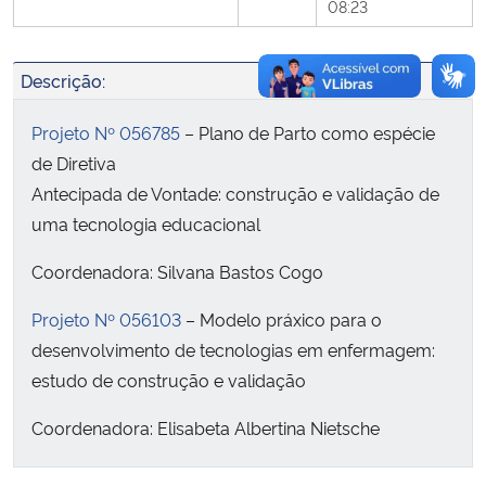
08:23
Secretaria-Geral
Descrição:
Secretaria de Governo
Projeto Nº 056785
– Plano de Parto como espécie
de Diretiva
Gabinete de Segurança Institucional
Antecipada de Vontade: construção e validação de
uma tecnologia educacional
Advocacia-Geral da União
Coordenadora: Silvana Bastos Cogo
Banco Central do Brasil
Projeto Nº 056103
– Modelo práxico para o
Planalto
desenvolvimento de tecnologias em enfermagem:
estudo de construção e validação
Coordenadora: Elisabeta Albertina Nietsche
Projeto Nº 055739
– Mudanças comportamentais