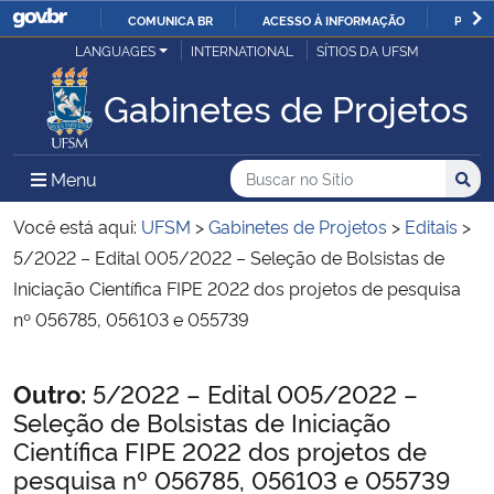
COMUNICA BR
ACESSO À INFORMAÇÃO
PARTI
Casa Civil
LANGUAGES
INTERNATIONAL
SÍTIOS DA UFSM
IR
PARA
Gabinetes de Projetos
Ministério da Justiça e Segurança Pública
O
CONTEÚDO
Ministério da Defesa
Buscar no no Sítio
Busca
Busca:
Menu Principal do Sítio
Menu
Busc
Ministério das Relações Exteriores
Você está aqui:
UFSM
>
Gabinetes de Projetos
>
Editais
>
5/2022 – Edital 005/2022 – Seleção de Bolsistas de
Ministério da Economia
Iniciação Científica FIPE 2022 dos projetos de pesquisa
nº 056785, 056103 e 055739
Ministério da Infraestrutura
Início do conteúdo
Outro:
5/2022 – Edital 005/2022 –
Ministério da Agricultura, Pecuária e Abastecimento
Seleção de Bolsistas de Iniciação
Científica FIPE 2022 dos projetos de
Ministério da Educação
pesquisa nº 056785, 056103 e 055739