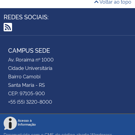
Voltar ao topo
de mulheres jovens em tratamento oncológico
REDES SOCIAIS:
Coordenadora: Graciela Dutra Sehnem
RSS
CAMPUS SEDE
Av. Roraima nº 1000
Cidade Universitária
Bairro Camobi
Santa Maria - RS
CEP: 97105-900
+55 (55) 3220-8000
Acesso à
Informação
Desenvolvido com o CMS de código aberto
Wordpress