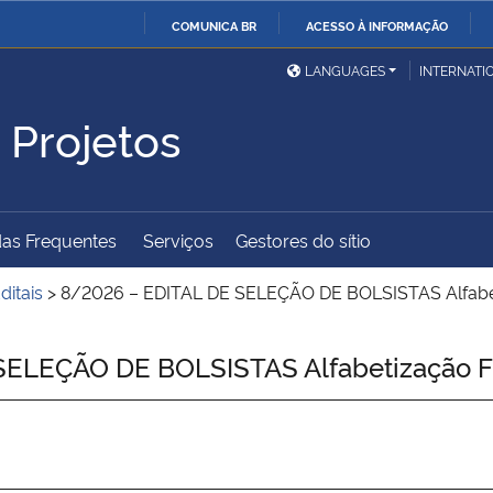
COMUNICA BR
ACESSO À INFORMAÇÃO
Ministério da Defesa
Ministério das Relações
Mini
IR
LANGUAGES
INTERNATI
Exteriores
PARA
 Projetos
O
Ministério da Cidadania
Ministério da Saúde
Mini
CONTEÚDO
as Frequentes
Serviços
Gestores do sítio
Ministério do
Controladoria-Geral da
Mini
Desenvolvimento Regional
União
Famí
ditais
>
8/2026 – EDITAL DE SELEÇÃO DE BOLSISTAS Alfabeti
Hum
ELEÇÃO DE BOLSISTAS Alfabetização Fi
Advocacia-Geral da União
Banco Central do Brasil
Plan