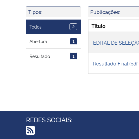
Tipos:
Publicações:
Título
Todos
2
Abertura
1
EDITAL DE SELEÇÃO 
Resultado
1
Resultado Final
(pdf
REDES SOCIAIS: