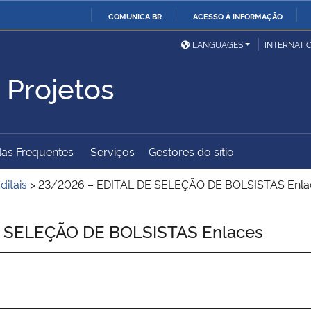
COMUNICA BR
ACESSO À INFORMAÇÃO
Ministério da Defesa
Ministério das Relações
Mini
IR
LANGUAGES
INTERNATI
Exteriores
PARA
 Projetos
O
Ministério da Cidadania
Ministério da Saúde
Mini
CONTEÚDO
as Frequentes
Serviços
Gestores do sítio
Ministério do
Controladoria-Geral da
Mini
Desenvolvimento Regional
União
Famí
ditais
>
23/2026 – EDITAL DE SELEÇÃO DE BOLSISTAS Enla
Hum
 SELEÇÃO DE BOLSISTAS Enlaces
Advocacia-Geral da União
Banco Central do Brasil
Plan