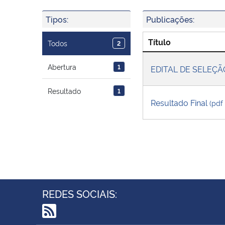
Tipos:
Publicações:
Título
Todos
2
Abertura
1
EDITAL DE SELEÇÃ
Resultado
1
Resultado Final
(pdf
REDES SOCIAIS: