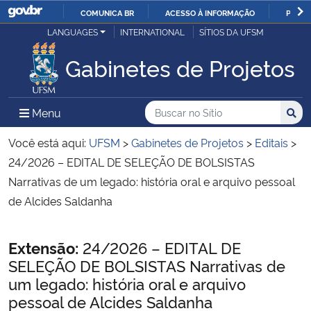
COMUNICA BR
ACESSO À INFORMAÇÃO
PARTI
Casa Civil
LANGUAGES
INTERNATIONAL
SÍTIOS DA UFSM
IR
PARA
Gabinetes de Projetos
Ministério da Justiça e Segurança Pública
O
CONTEÚDO
Ministério da Defesa
Buscar no no Sítio
Busca
Busca:
Menu Principal do Sítio
Menu
Busc
Ministério das Relações Exteriores
Você está aqui:
UFSM
>
Gabinetes de Projetos
>
Editais
>
24/2026 – EDITAL DE SELEÇÃO DE BOLSISTAS
Ministério da Economia
Narrativas de um legado: história oral e arquivo pessoal
de Alcides Saldanha
Ministério da Infraestrutura
Início do conteúdo
Extensão:
24/2026 – EDITAL DE
Ministério da Agricultura, Pecuária e Abastecimento
SELEÇÃO DE BOLSISTAS Narrativas de
um legado: história oral e arquivo
Ministério da Educação
pessoal de Alcides Saldanha