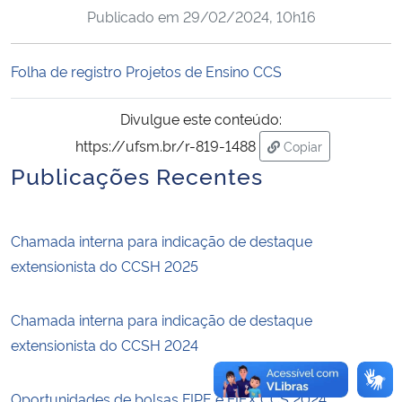
Publicado em
29/02/2024, 10h16
Ministério da Cidadania
Ministério da Saúde
Folha de registro Projetos de Ensino CCS
Ministério de Minas e Energia
Divulgue este conteúdo:
https://ufsm.br/r-819-1488
Copiar
Ministério da Ciência, Tecnologia, Inovações e Comunicações
para área de trans
Publicações Recentes
Ministério do Meio Ambiente
Chamada interna para indicação de destaque
Ministério do Turismo
extensionista do CCSH 2025
Ministério do Desenvolvimento Regional
Chamada interna para indicação de destaque
extensionista do CCSH 2024
Controladoria-Geral da União
Ministério da Mulher, da Família e dos Direitos Humanos
Oportunidades de bolsas FIPE e FIEX CCS 2024