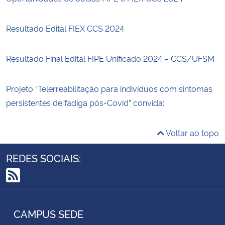
Secretaria-Geral
Resultado Edital FIEX CCS 2024
Secretaria de Governo
Resultado Final Edital FIPE Unificado 2024 – CCS/UFSM
Gabinete de Segurança Institucional
Projeto “Telerreabilitação para indivíduos com sintomas
persistentes de fadiga pós-Covid” convida:
Advocacia-Geral da União
Banco Central do Brasil
Voltar ao topo
REDES SOCIAIS:
Planalto
RSS
CAMPUS SEDE