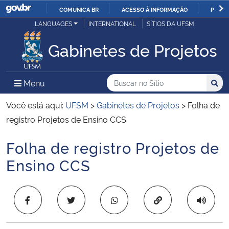
COMUNICA BR
ACESSO À INFORMAÇÃO
PARTI
Casa Civil
LANGUAGES
INTERNATIONAL
SÍTIOS DA UFSM
IR
PARA
Gabinetes de Projetos
Ministério da Justiça e Segurança Pública
O
CONTEÚDO
Ministério da Defesa
Buscar no no Sítio
Busca
Busca:
Menu Principal do Sítio
Menu
Busc
Ministério das Relações Exteriores
Você está aqui:
UFSM
>
Gabinetes de Projetos
>
Folha de
registro Projetos de Ensino CCS
Ministério da Economia
Folha de registro Projetos de
Início do conteúdo
Ministério da Infraestrutura
Ensino CCS
Ministério da Agricultura, Pecuária e Abastecimento
Copiar para área 
Ministério da Educação