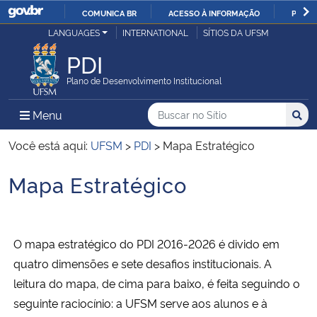
COMUNICA BR
ACESSO À INFORMAÇÃO
PARTI
Casa Civil
LANGUAGES
INTERNATIONAL
SÍTIOS DA UFSM
IR
PARA
PDI
Ministério da Justiça e Segurança Pública
O
Plano de Desenvolvimento Institucional
CONTEÚDO
Ministério da Defesa
Buscar no no Sítio
Busca
Busca:
Menu Principal do Sítio
Menu
Busc
Ministério das Relações Exteriores
Você está aqui:
UFSM
>
PDI
>
Mapa Estratégico
Mapa Estratégico
Ministério da Economia
Início do conteúdo
Ministério da Infraestrutura
O mapa estratégico do PDI 2016-2026 é divido em
Ministério da Agricultura, Pecuária e Abastecimento
quatro dimensões e sete desafios institucionais. A
leitura do mapa, de cima para baixo, é feita seguindo o
Ministério da Educação
seguinte raciocínio: a UFSM serve aos alunos e à