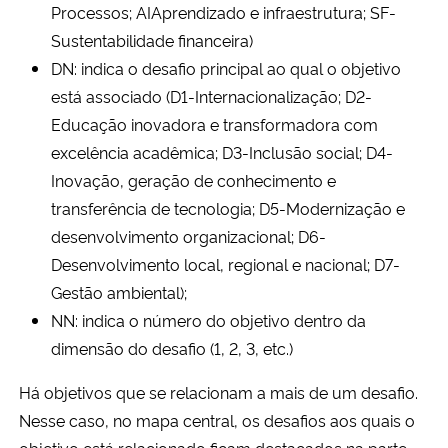
Processos; AIAprendizado e infraestrutura; SF-
Sustentabilidade financeira)
Secretaria-Geral
DN: indica o desafio principal ao qual o objetivo
está associado (D1-Internacionalização; D2-
Secretaria de Governo
Educação inovadora e transformadora com
excelência acadêmica; D3-Inclusão social; D4-
Gabinete de Segurança Institucional
Inovação, geração de conhecimento e
Advocacia-Geral da União
transferência de tecnologia; D5-Modernização e
desenvolvimento organizacional; D6-
Banco Central do Brasil
Desenvolvimento local, regional e nacional; D7-
Gestão ambiental);
Planalto
NN: indica o número do objetivo dentro da
dimensão do desafio (1, 2, 3, etc.)
Há objetivos que se relacionam a mais de um desafio.
Nesse caso, no mapa central, os desafios aos quais o
objetivo está relacionado ficam destacados na parte