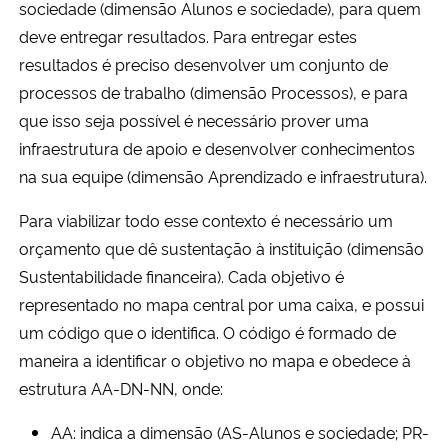
sociedade (dimensão Alunos e sociedade), para quem
Ministério da Cidadania
deve entregar resultados. Para entregar estes
resultados é preciso desenvolver um conjunto de
Ministério da Saúde
processos de trabalho (dimensão Processos), e para
que isso seja possível é necessário prover uma
Ministério de Minas e Energia
infraestrutura de apoio e desenvolver conhecimentos
na sua equipe (dimensão Aprendizado e infraestrutura).
Ministério da Ciência, Tecnologia, Inovações e Comunicações
Para viabilizar todo esse contexto é necessário um
Ministério do Meio Ambiente
orçamento que dê sustentação à instituição (dimensão
Sustentabilidade financeira). Cada objetivo é
Ministério do Turismo
representado no mapa central por uma caixa, e possui
um código que o identifica. O código é formado de
Ministério do Desenvolvimento Regional
maneira a identificar o objetivo no mapa e obedece à
estrutura AA-DN-NN, onde:
Controladoria-Geral da União
AA: indica a dimensão (AS-Alunos e sociedade; PR-
Ministério da Mulher, da Família e dos Direitos Humanos