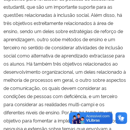
estudantil, que são um importante suporte para as
Secretaria-Geral
questões relacionadas à inclusão social. Além disso, há
três objetivos estreitamente relacionados à área de
Secretaria de Governo
ensino, sendo um deles sobre estratégias de reforço de
aprendizagem, outro sobe métodos de ensino e um
Gabinete de Segurança Institucional
terceiro no sentido de considerar atividades de inclusão
social como alternativa de aprendizado extraclasse para
Advocacia-Geral da União
os alunos. Há também três objetivos relacionados ao
desenvolvimento organizacional, um deles relacionado à
Banco Central do Brasil
melhoria de processos em geral, o outro sobre aspectos
de comunicação, os quais devem considerar as
Planalto
condições de pessoas com deficiência, e um terceiro
para considerar as realidades multi-campi e os
diferentes níveis de ensino. Por fim, há também um
objetivo para fomentar a implementação de projetos de
pesquisa e extensão sobre temas que envolvam a