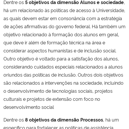
Dentre os
5 objetivos da dimensão Alunos e sociedade
,
Ministério da Cidadania
há um relacionado às políticas de acesso à Universidade,
as quais devem estar em consonância com a estratégia
Ministério da Saúde
de ações afirmativas do governo federal. Há também um
objetivo relacionado à formação dos alunos em geral,
Ministério de Minas e Energia
que deve ir além de formação técnica na área e
considerar aspectos humanistas e de inclusão social.
Ministério da Ciência, Tecnologia, Inovações e Comunicações
Outro objetivo é voltado para a satisfação dos alunos,
considerando cuidados especiais relacionados a alunos
Ministério do Meio Ambiente
oriundos das políticas de inclusão. Outros dois objetivos
Ministério do Turismo
são relacionados a intervenções na sociedade, incluindo
o desenvolvimento de tecnologias sociais, projetos
Ministério do Desenvolvimento Regional
culturais e projetos de extensão com foco no
desenvolvimento social
Controladoria-Geral da União
Dentre os
8 objetivos da dimensão Processos
, há um
específico para fortalecer as políticas de assistência
Ministério da Mulher, da Família e dos Direitos Humanos