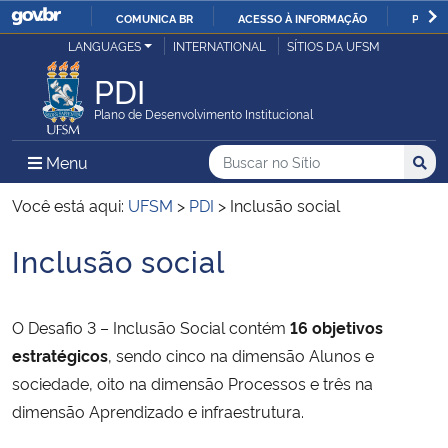
COMUNICA BR
ACESSO À INFORMAÇÃO
PARTI
Casa Civil
LANGUAGES
INTERNATIONAL
SÍTIOS DA UFSM
IR
PARA
PDI
Ministério da Justiça e Segurança Pública
O
Plano de Desenvolvimento Institucional
CONTEÚDO
Ministério da Defesa
Buscar no no Sítio
Busca
Busca:
Menu Principal do Sítio
Menu
Busc
Ministério das Relações Exteriores
Você está aqui:
UFSM
>
PDI
>
Inclusão social
Inclusão social
Ministério da Economia
Início do conteúdo
Ministério da Infraestrutura
O Desafio 3 – Inclusão Social contém
16 objetivos
estratégicos
, sendo cinco na dimensão Alunos e
Ministério da Agricultura, Pecuária e Abastecimento
sociedade, oito na dimensão Processos e três na
dimensão Aprendizado e infraestrutura.
Ministério da Educação