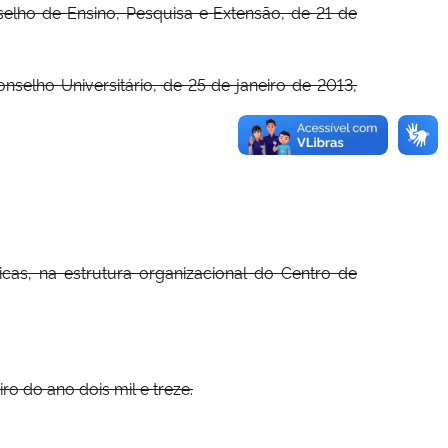
elho de Ensino, Pesquisa e Extensão, de 21 de
elho Universitário, de 25 de janeiro de 2013,
as, na estrutura organizacional do Centro de
do ano dois mil e treze.