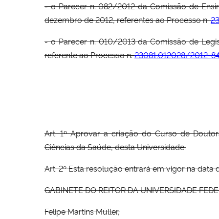
- o Parecer n. 082/2012 da Comissão de Ensin
dezembro de 2012, referentes ao Processo n.
2
- o Parecer n. 010/2013 da Comissão de Legis
referente ao Processo n.
23081.012028/2012-8
Art. 1º Aprovar a criação do Curso de Douto
Ciências da Saúde, desta Universidade.
Art. 2º Esta resolução entrará em vigor na data
GABINETE DO REITOR DA UNIVERSIDADE FEDERAL D
Felipe Martins Müller,