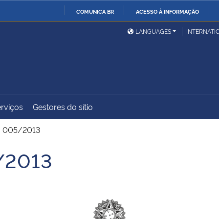
COMUNICA BR
ACESSO À INFORMAÇÃO
Ministério da Defesa
Ministério das Relações
Mini
IR
LANGUAGES
INTERNATI
Exteriores
PARA
O
Ministério da Cidadania
Ministério da Saúde
Mini
CONTEÚDO
rviços
Gestores do sítio
Ministério do
Controladoria-Geral da
Mini
Desenvolvimento Regional
União
Famí
. 005/2013
Hum
/2013
Advocacia-Geral da União
Banco Central do Brasil
Plan