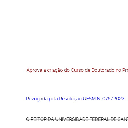
Aprova a criação do Curso de Doutorado no Pr
Revogada pela Resolução UFSM N. 076/2022
O REITOR DA UNIVERSIDADE FEDERAL DE SANTA MA