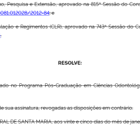
o, Pesquisa e Extensão, aprovado na 815ª Sessão do Cons
3081.012028/2012-84
; e
lação e Regimentos (CLR), aprovado na 743ª Sessão do Cons
4
.
RESOLVE:
rado no Programa Pós-Graduação em Ciências Odontológic
 de sua assinatura, revogadas as disposições em contrário.
E SANTA MARIA, aos vinte e cinco dias do mês de janeiro 