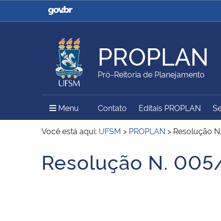
Casa Civil
Ministério da Justiça e
Segurança Pública
PROPLAN
Ministério da Agricultura,
Ministério da Educação
Pró-Reitoria de Planejamento
Pecuária e Abastecimento
Menu Principal do Sítio
Menu
Contato
Editais PROPLAN
Se
Ministério do Meio Ambiente
Ministério do Turismo
Você está aqui:
UFSM
>
PROPLAN
>
Resolução N
Resolução N. 005
Início do conteúdo
Secretaria de Governo
Gabinete de Segurança
Institucional