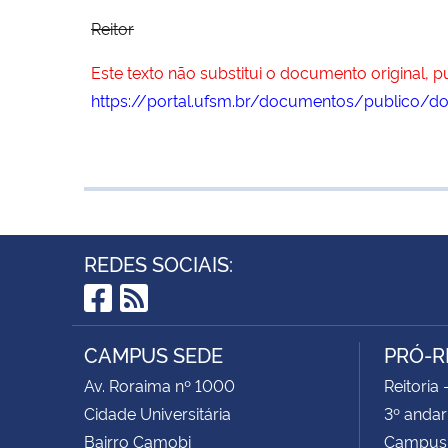
Reitor
Este texto não substitui o documento original, 
https://portal.ufsm.br/documentos/publico/d
REDES SOCIAIS:
Facebook
RSS
CAMPUS SEDE
PRÓ-R
Av. Roraima nº 1000
Reitoria 
Cidade Universitária
3º andar
Bairro Camobi
Campus