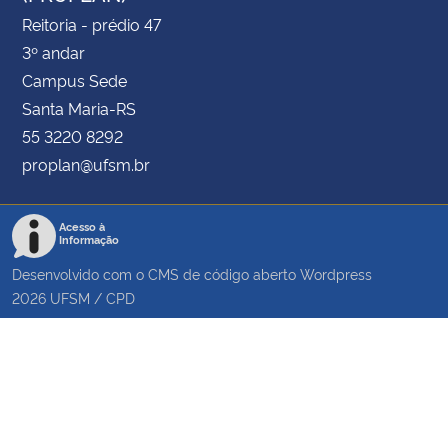
Reitoria - prédio 47
3º andar
Campus Sede
Santa Maria-RS
55 3220 8292
proplan@ufsm.br
Acesso à
Informação
Desenvolvido com o CMS de código aberto
Wordpress
2026
UFSM
/
CPD