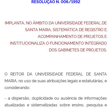
RESOLUÇÃO N. 006/1992
Ministério da Cidadania
Ministério da Saúde
IMPLANTA, NO ÂMBITO DA UNIVERSIDADE FEDERAL DE
SANTA MARIA, SISTEMÁTICA DE REGISTRO E
Ministério de Minas e Energia
ACOMPANHAMENTO DE PROJETOS E
Ministério da Ciência, Tecnologia, Inovações e Comunicações
INSTITUCIONALIZA O FUNCIONAMENTO INTEGRADO
DOS GABINETES DE PROJETOS.
Ministério do Meio Ambiente
Ministério do Turismo
O REITOR DA UNIVERSIDADE FEDERAL DE SANTA
MARIA, no uso de suas atribuições legais e estatutárias, e
Ministério do Desenvolvimento Regional
considerando:
Controladoria-Geral da União
- a dispersão, duplicidade ou ausência de informações
atualizadas e sistematizadas sobre ensino, pesquisa e
Ministério da Mulher, da Família e dos Direitos Humanos