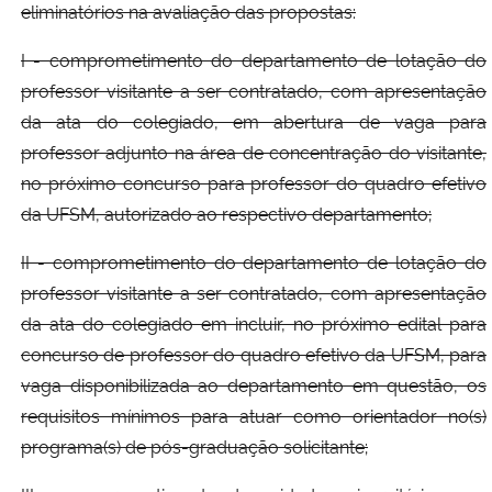
eliminatórios na avaliação das propostas:
I - comprometimento do departamento de lotação do
professor visitante a ser contratado, com apresentação
da ata do colegiado, em abertura de vaga para
professor adjunto na área de concentração do visitante,
no próximo concurso para professor do quadro efetivo
da UFSM, autorizado ao respectivo departamento;
II - comprometimento do departamento de lotação do
professor visitante a ser contratado, com apresentação
da ata do colegiado em incluir, no próximo edital para
concurso de professor do quadro efetivo da UFSM, para
vaga disponibilizada ao departamento em questão, os
requisitos mínimos para atuar como orientador no(s)
programa(s) de pós-graduação solicitante;