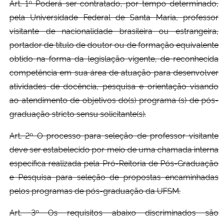
Art. 1º Poderá ser contratado, por tempo determinado,
pela Universidade Federal de Santa Maria, professor
visitante de nacionalidade brasileira ou estrangeira,
portador de título de doutor ou de formação equivalente
obtido na forma da legislação vigente, de reconhecida
competência em sua área de atuação para desenvolver
atividades de docência, pesquisa e orientação visando
ao atendimento de objetivos do(s) programa (s) de pós-
graduação stricto sensu solicitante(s).
Art. 2º O processo para seleção de professor visitante
deve ser estabelecido por meio de uma chamada interna
específica realizada pela Pró-Reitoria de Pós-Graduação
e Pesquisa para seleção de propostas encaminhadas
pelos programas de pós-graduação da UFSM.
Art. 3º Os requisitos abaixo discriminados são