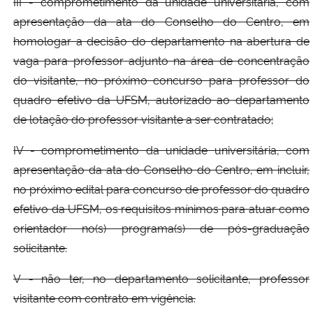
III - comprometimento da unidade universitária, com
apresentação da ata do Conselho do Centro, em
homologar a decisão do departamento na abertura de
vaga para professor adjunto na área de concentração
do visitante, no próximo concurso para professor do
quadro efetivo da UFSM, autorizado ao departamento
de lotação do professor visitante a ser contratado;
IV - comprometimento da unidade universitária, com
apresentação da ata do Conselho do Centro, em incluir,
no próximo edital para concurso de professor do quadro
efetivo da UFSM, os requisitos mínimos para atuar como
orientador no(s) programa(s) de pós-graduação
solicitante.
V - não ter, no departamento solicitante, professor
visitante com contrato em vigência.