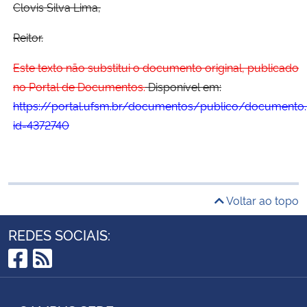
Clovis Silva Lima,
Reitor.
Este texto não substitui o documento original, publicado
no Portal de Documentos.
Disponível em:
https://portal.ufsm.br/documentos/publico/documento.
id=4372740
Voltar ao topo
REDES SOCIAIS:
Facebook
RSS