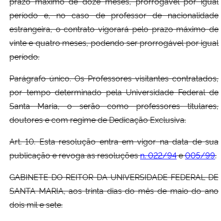
prazo máximo de doze meses, prorrogável por igual
período e, no caso de professor de nacionalidade
estrangeira, o contrato vigorará pelo prazo máximo de
vinte e quatro meses, podendo ser prorrogável por igual
período.
Parágrafo único. Os Professores visitantes contratados,
por tempo determinado pela Universidade Federal de
Santa Maria, o serão como professores titulares,
doutores e com regime de Dedicação Exclusiva.
Art. 10. Esta resolução entra em vigor na data de sua
publicação e revoga as resoluções
n. 022/94
e
005/99
.
GABINETE DO REITOR DA UNIVERSIDADE FEDERAL DE
SANTA MARIA, aos trinta dias do mês de maio do ano
dois mil e sete.