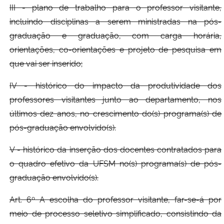
III - plano de trabalho para o professor visitante,
incluindo disciplinas a serem ministradas na pós-
graduação e graduação, com carga horária,
orientações, co-orientações e projeto de pesquisa em
que vai ser inserido;
IV - histórico do impacto da produtividade dos
professores visitantes junto ao departamento, nos
últimos dez anos, no crescimento do(s) programa(s) de
pós-graduação envolvido(s).
V - histórico da inserção dos docentes contratados para
o quadro efetivo da UFSM no(s) programa(s) de pós-
graduação envolvido(s).
Art. 6º A escolha do professor visitante, far-se-á por
meio de processo seletivo simplificado, consistindo da