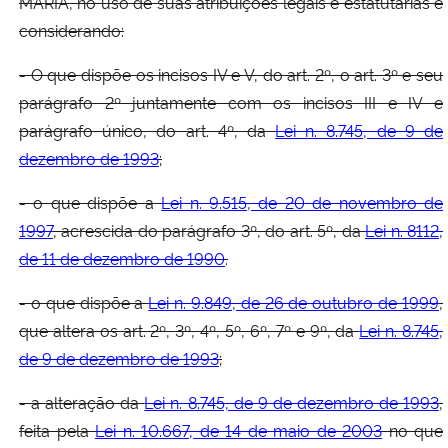
MARIA, no uso de suas atribuições legais e estatutárias e
considerando:
Secretaria-Geral
- O que dispõe os incisos IV e V, do art. 2º, o art. 3º e seu
Secretaria de Governo
parágrafo 2º juntamente com os incisos III e IV e
parágrafo único, do art. 4º, da
Lei n. 8.745, de 9 de
Gabinete de Segurança Institucional
dezembro de 1993
;
- o que dispõe a
Lei n. 9.515, de 20 de novembro de
Advocacia-Geral da União
1997
, acrescida do parágrafo 3º, do art. 5º, da
Lei n. 8112,
de 11 de dezembro de 1990
.
Banco Central do Brasil
- o que dispõe a
Lei n. 9.849, de 26 de outubro de 1999
,
Planalto
que altera os art. 2º, 3º, 4º, 5º, 6º, 7º e 9º, da
Lei n. 8.745,
de 9 de dezembro de 1993
;
- a alteração da
Lei n. 8.745, de 9 de dezembro de 1993
,
feita pela
Lei n. 10.667, de 14 de maio de 2003
no que