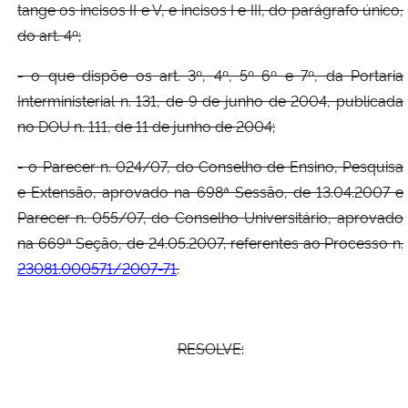
tange os incisos II e V, e incisos I e III, do parágrafo único,
do art. 4º;
- o que dispõe os art. 3º, 4º, 5º 6º e 7º, da Portaria
Interministerial n. 131, de 9 de junho de 2004, publicada
no DOU n. 111, de 11 de junho de 2004;
- o Parecer n. 024/07, do Conselho de Ensino, Pesquisa
e Extensão, aprovado na 698ª Sessão, de 13.04.2007 e
Parecer n. 055/07, do Conselho Universitário, aprovado
na 669ª Seção, de 24.05.2007, referentes ao Processo n.
23081.000571/2007-71
.
RESOLVE: