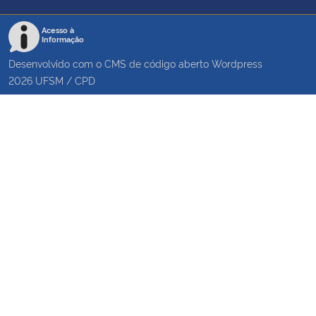
Acesso à
Informação
Desenvolvido com o CMS de código aberto
Wordpress
2026
UFSM
/
CPD