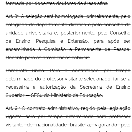
formada por docentes doutores de áreas afins.
Art. 8º A seleção será homologada, primeiramente, pelo
colegiado do departamento didático e pelo conselho da
unidade universitária e, posteriormente, pelo Conselho
de Ensino, Pesquisa e Extensão, para após ser
encaminhada à Comissão e Permanente de Pessoal
Docente para as providências cabíveis.
Parágrafo único. Para a contratação por tempo
determinado do professor visitante selecionado, far-se-á
necessária a autorização da Secretaria de Ensino
Superior — SESu do Ministério da Educação.
Art. 9º O contrato administrativo, regido pela legislação
vigente, será por tempo determinado para professor
visitante de nacionalidade brasileira, vigorando pelo