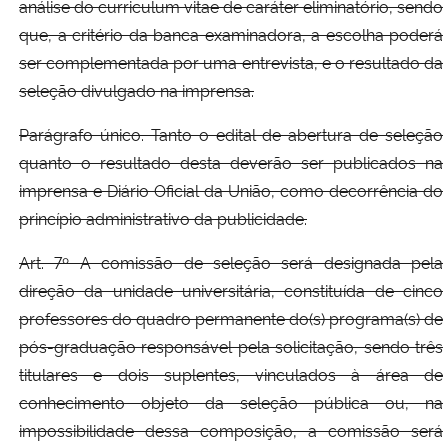
análise do curriculum vitae de caráter eliminatório, sendo
que, a critério da banca examinadora, a escolha poderá
ser complementada por uma entrevista, e o resultado da
seleção divulgado na imprensa.
Parágrafo único. Tanto o edital de abertura de seleção
quanto o resultado desta deverão ser publicados na
imprensa e Diário Oficial da União, como decorrência do
princípio administrativo da publicidade.
Art. 7º A comissão de seleção será designada pela
direção da unidade universitária, constituída de cinco
professores do quadro permanente do(s) programa(s) de
pós-graduação responsável pela solicitação, sendo três
titulares e dois suplentes, vinculados à área de
conhecimento objeto da seleção pública ou, na
impossibilidade dessa composição, a comissão será