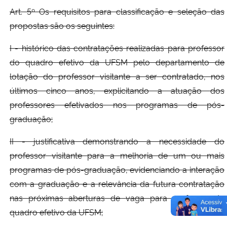
Art. 5º Os requisitos para classificação e seleção das
propostas são os seguintes:
I - histórico das contratações realizadas para professor
do quadro efetivo da UFSM pelo departamento de
lotação do professor visitante a ser contratado, nos
últimos cinco anos, explicitando a atuação dos
professores efetivados nos programas de pós-
graduação;
II - justificativa demonstrando a necessidade do
professor visitante para a melhoria de um ou mais
programas de pós-graduação, evidenciando a interação
com a graduação e a relevância da futura contratação
nas próximas aberturas de vaga para professor do
quadro efetivo da UFSM;