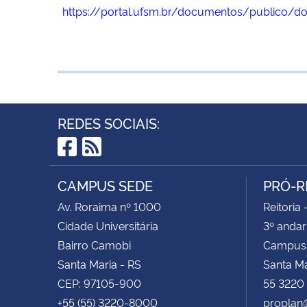
https://portal.ufsm.br/documentos/publico/d
REDES SOCIAIS:
Facebook
RSS
CAMPUS SEDE
PRÓ-R
Av. Roraima nº 1000
Reitoria 
Cidade Universitária
3º andar
Bairro Camobi
Campus
Santa Maria - RS
Santa M
CEP: 97105-900
55 3220
+55 (55) 3220-8000
proplan