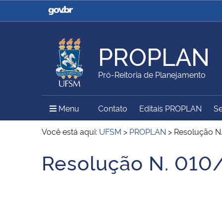
Casa Civil
Ministério da Justiça e
Segurança Pública
PROPLAN
Ministério da Agricultura,
Ministério da Educação
Pró-Reitoria de Planejamento
Pecuária e Abastecimento
Menu Principal do Sítio
Menu
Contato
Editais PROPLAN
Se
Ministério do Meio Ambiente
Ministério do Turismo
Você está aqui:
UFSM
>
PROPLAN
>
Resolução N
Resolução N. 01
Início do conteúdo
Secretaria de Governo
Gabinete de Segurança
Institucional