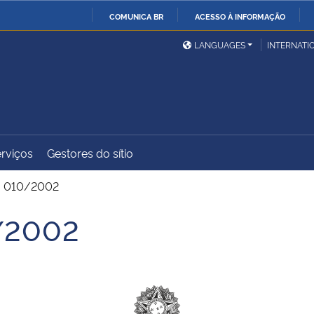
COMUNICA BR
ACESSO À INFORMAÇÃO
Ministério da Defesa
Ministério das Relações
Mini
IR
LANGUAGES
INTERNATI
Exteriores
PARA
O
Ministério da Cidadania
Ministério da Saúde
Mini
CONTEÚDO
rviços
Gestores do sítio
Ministério do
Controladoria-Geral da
Mini
Desenvolvimento Regional
União
Famí
. 010/2002
Hum
0/2002
Advocacia-Geral da União
Banco Central do Brasil
Plan