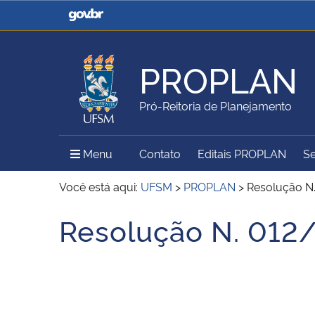
Casa Civil
Ministério da Justiça e
Segurança Pública
PROPLAN
Ministério da Agricultura,
Ministério da Educação
Pró-Reitoria de Planejamento
Pecuária e Abastecimento
Menu Principal do Sítio
Menu
Contato
Editais PROPLAN
Se
Ministério do Meio Ambiente
Ministério do Turismo
Você está aqui:
UFSM
>
PROPLAN
>
Resolução N
Resolução N. 012
Início do conteúdo
Secretaria de Governo
Gabinete de Segurança
Institucional