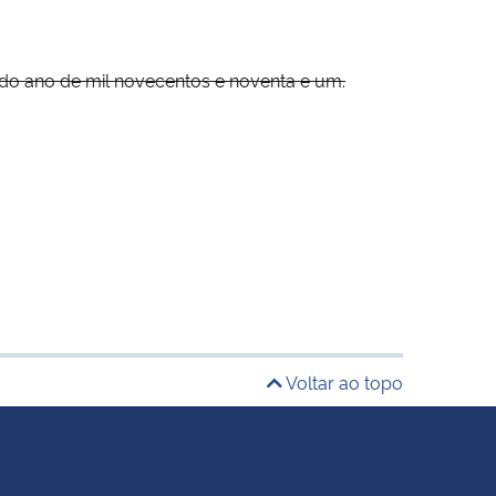
o ano de mil novecentos e noventa e um.
Voltar ao topo