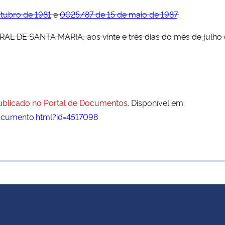
utubro de 1981
e
0025/87 de 15 de maio de 1987
.
DE SANTA MARIA, aos vinte e três dias do mês de julho d
publicado no Portal de Documentos.
Disponível em:
ocumento.html?id=4517098