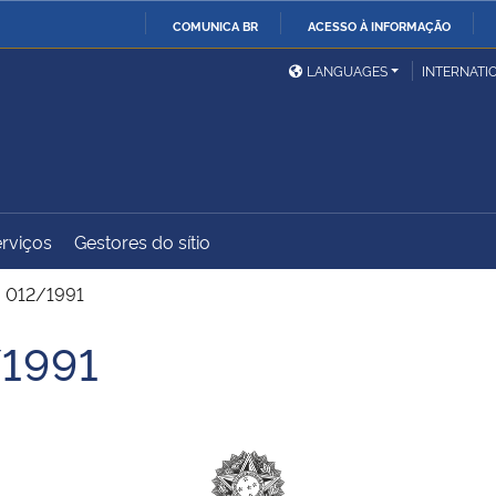
COMUNICA BR
ACESSO À INFORMAÇÃO
Ministério da Defesa
Ministério das Relações
Mini
IR
LANGUAGES
INTERNATI
Exteriores
PARA
O
Ministério da Cidadania
Ministério da Saúde
Mini
CONTEÚDO
rviços
Gestores do sítio
Ministério do
Controladoria-Geral da
Mini
Desenvolvimento Regional
União
Famí
. 012/1991
Hum
/1991
Advocacia-Geral da União
Banco Central do Brasil
Plan