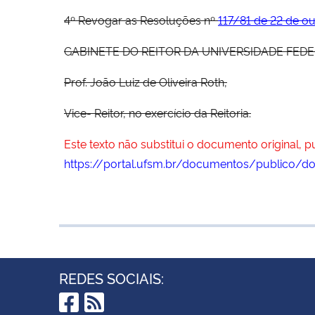
4º Revogar as Resoluções nº
117/81 de 22 de o
GABINETE DO REITOR DA UNIVERSIDADE FEDERAL 
Prof. João Luiz de Oliveira Roth,
Vice- Reitor, no exercício da Reitoria.
Este texto não substitui o documento original, 
https://portal.ufsm.br/documentos/publico/d
REDES SOCIAIS: