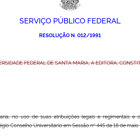
SERVIÇO PÚBLICO FEDERAL
RESOLUÇÃO N. 012/1991
VERSIDADE FEDERAL DE SANTA MARIA, A EDITORA, CONST
aria, no uso de suas atribuições legais e regimentais
gio Conselho Universitário em Sessão nº 445 de 18 de maio