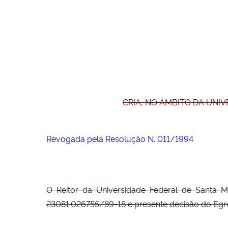
CRIA, NO ÂMBITO DA UNI
Revogada pela Resolução N. 011/1994
O Reitor da Universidade Federal de Santa M
23081.026755/89-18 e presente decisão do Egré