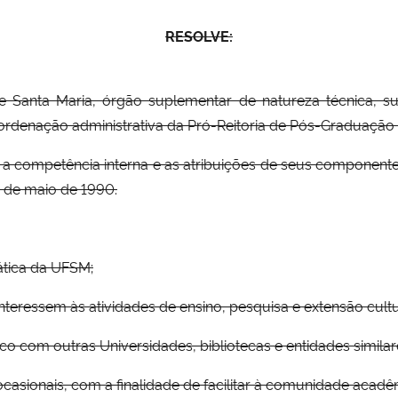
RESOLVE:
de Santa Maria, órgão suplementar de natureza técnica, s
rdenação administrativa da Pró-Reitoria de Pós-Graduação 
l, a competência interna e as atribuições de seus componen
8 de maio de 1990.
idática da UFSM;
ue interessem às atividades de ensino, pesquisa e extensão cul
ico com outras Universidades, bibliotecas e entidades similar
asionais, com a finalidade de facilitar à comunidade acadêm