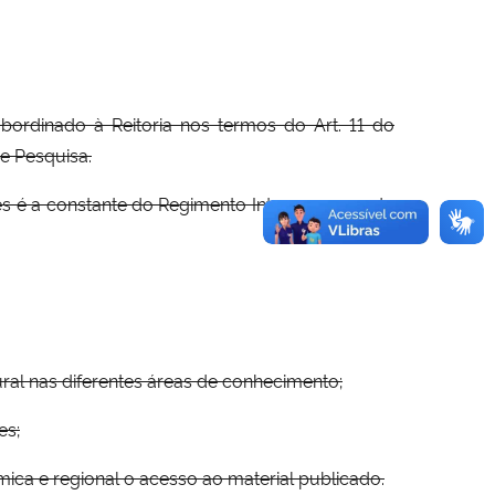
ubordinado à Reitoria nos termos do Art. 11 do
e Pesquisa.
tes é a constante do Regimento Interno aprovado
tural nas diferentes áreas de conhecimento;
es;
ica e regional o acesso ao material publicado.