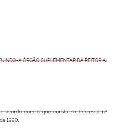
ITUINDO-A ÓRGÃO SUPLEMENTAR DA REITORIA.
 e de acordo com o que consta no Processo nº
 de 1990,