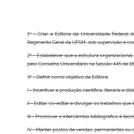
1º - Criar a Editora da Universidade Federal 
Regimento Geral da UFSM, sob supervisão e coo
2º - Estabelecer que a estrutura organizaciona
pelo Conselho Universitário na Sessão 445 de 1
3º - Definir como objetivo da Editora:
I - Incentivar a produção científica, literária e d
II - Editar, co-editar e divulgar os trabalhos q
III - Promover o intercâmbio bibliográfico e técn
IV - Manter postos de vendas, permanentes ou oc