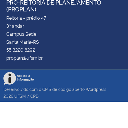
PRÓ-REITORIA DE PLANEJAMENTO
(PROPLAN)
Reitoria - prédio 47
3º andar
Campus Sede
Santa Maria-RS
55 3220 8292
proplan@ufsm.br
Acesso à
Informação
Desenvolvido com o CMS de código aberto
Wordpress
2026
UFSM
/
CPD