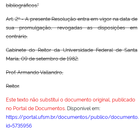
bibliográficos.”
Art. 2º - A presente Resolução entra em vigor na data de
sua promulgação, revogadas as disposições em
contrário.
Gabinete do Reitor da Universidade Federal de Santa
Maria, 09 de setembro de 1982.
Prof. Armando Vallandro,
Reitor.
Este texto não substitui o documento original, publicado
no Portal de Documentos.
Disponível em:
https://portal.ufsm.br/documentos/publico/documento.
id=5735956