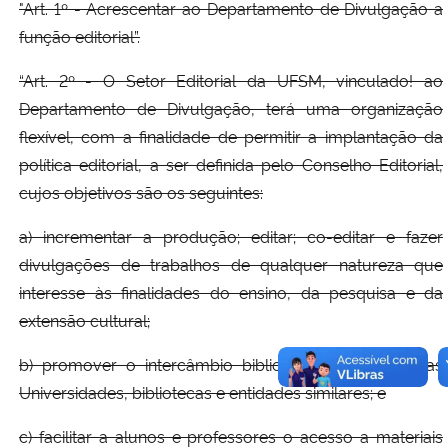
"Art. 1º - Acrescentar ao Departamento de Divulgação a
função editorial”.
“Art. 2º - O Setor Editorial da UFSM, vinculado! ao
Departamento de Divulgação, terá uma organização
flexível, com a finalidade de permitir a implantação da
política editorial, a ser definida pelo Conselho Editorial,
cujos objetivos são os seguintes:
a) incrementar a produção; editar; co-editar e fazer
divulgações de trabalhos de qualquer natureza que
interesse às finalidades do ensino, da pesquisa e da
extensão cultural;
b) promover o intercâmbio bibliográfico com ou tras
Universidades, bibliotecas e entidades similares; e
c) facilitar a alunos e professores o acesso a materiais