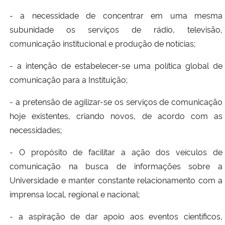
- a necessidade de concentrar em uma mesma
Secretaria-Geral
subunidade os serviços de rádio, televisão,
comunicação institucional e produção de notícias;
Secretaria de Governo
- a intenção de estabelecer-se uma política global de
Gabinete de Segurança Institucional
comunicação para a Instituição;
- a pretensão de agilizar-se os serviços de comunicação
Advocacia-Geral da União
hoje existentes, criando novos, de acordo com as
necessidades;
Banco Central do Brasil
- O propósito de facilitar a ação dos veículos de
Planalto
comunicação na busca de informações sobre a
Universidade e manter constante relacionamento com a
imprensa local, regional e nacional;
- a aspiração de dar apoio aos eventos científicos,