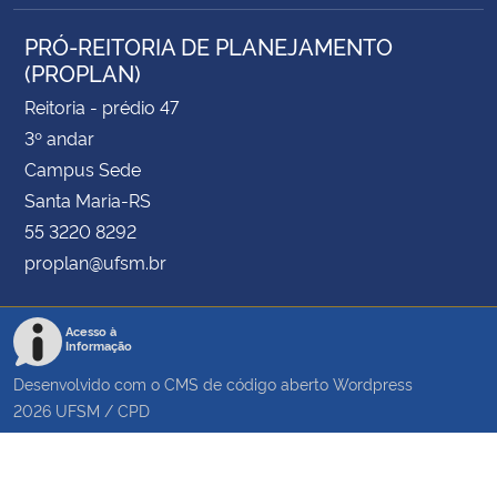
PRÓ-REITORIA DE PLANEJAMENTO
(PROPLAN)
Reitoria - prédio 47
3º andar
Campus Sede
Santa Maria-RS
55 3220 8292
proplan@ufsm.br
Acesso à
Informação
Desenvolvido com o CMS de código aberto
Wordpress
2026
UFSM
/
CPD