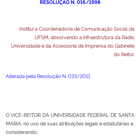
RESOLUÇÃO N. 016/1998
Ministério da Cidadania
Ministério da Saúde
Institui a Coordenadoria de Comunicação Social da
UFSM, absorvendo a infraestrutura da Rádio
Ministério de Minas e Energia
Universidade e da Assessoria de Imprensa do Gabinete
Ministério da Ciência, Tecnologia, Inovações e Comunicações
do Reitor.
Ministério do Meio Ambiente
Alterada pela Resolução N. 033/2011
Ministério do Turismo
Ministério do Desenvolvimento Regional
O VICE-REITOR DA UNIVERSIDADE FEDERAL DE SANTA
Controladoria-Geral da União
MARIA, no uso de suas atribuições legais e estatutárias e,
considerando:
Ministério da Mulher, da Família e dos Direitos Humanos