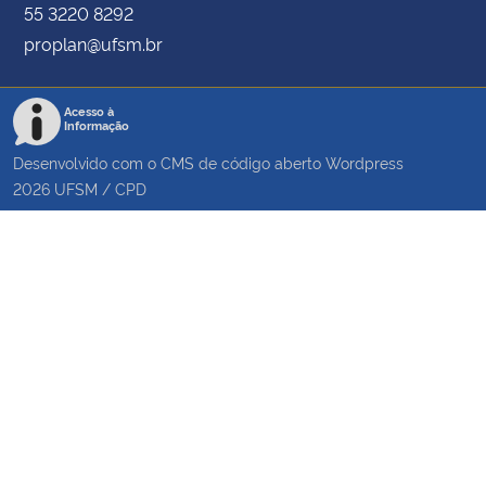
55 3220 8292
proplan@ufsm.br
Acesso à
Informação
Desenvolvido com o CMS de código aberto
Wordpress
2026
UFSM
/
CPD