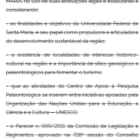
MARIA, no uso de suas atribuições legais e estatutárias e
considerando:
Secretaria-Geral
- as finalidades e objetivos da Universidade Federal de
Secretaria de Governo
Santa Maria, e seu papel como propulsora e articuladora
do desenvolvimento sustentável da região;
Gabinete de Segurança Institucional
- a existência de localidades de interesse histórico-
cultural na região e a importância de sítios geológicos e
Advocacia-Geral da União
paleontológicos para fomentar o turismo;
Banco Central do Brasil
- que as atividades do Centro de Apoio à Pesquisa
Paleontológica se inserem entre iniciativas apoiadas pela
Planalto
Organização das Nações Unidas para a Educação, a
Ciência e a Cultura — UNESCO;
- o Parecer n. 099/2011 da Comissão de Legislação e
Regimentos, aprovado na 728ª sessão do Conselho