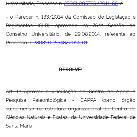
Universitário, Processo n.
23081.005786/2011-65
; e
- o Parecer n. 133/2014 da Comissão de Legislação e
Regimentos (CLR), aprovado na 764ª Sessão do
Conselho Universitário, de 29.08.2014, referente ao
Processo n.
23081.005548/2014-01
.
RESOLVE:
Art. 1º Aprovar a vinculação do Centro de Apoio à
Pesquisa Paleontológica - CAPPA como órgão
suplementar na estrutura organizacional do Centro de
Ciências Naturais e Exatas, da Universidade Federal de
Santa Maria.