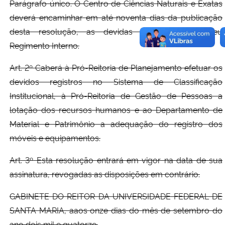
Parágrafo único. O Centro de Ciências Naturais e Exatas
deverá encaminhar em até noventa dias da publicação
desta resolução, as devidas alterações em seu
Regimento Interno.
Art. 2º Caberá à Pró-Reitoria de Planejamento efetuar os
devidos registros no Sistema de Classificação
Institucional, à Pró-Reitoria de Gestão de Pessoas a
lotação dos recursos humanos e ao Departamento de
Material e Patrimônio a adequação do registro dos
móveis e equipamentos.
Art. 3º Esta resolução entrará em vigor na data de sua
assinatura, revogadas as disposições em contrário.
GABINETE DO REITOR DA UNIVERSIDADE FEDERAL DE
SANTA MARIA, aaos onze dias do mês de setembro do
ano dois mil e quatorze.