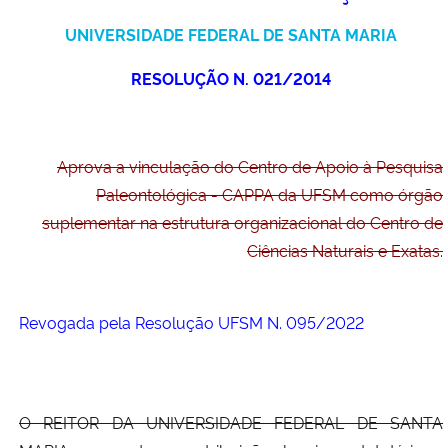
Ministério da Cidadania
UNIVERSIDADE FEDERAL DE SANTA MARIA
Ministério da Saúde
RESOLUÇÃO N. 021/2014
Ministério de Minas e Energia
Aprova a vinculação do Centro de Apoio à Pesquisa
Ministério da Ciência, Tecnologia, Inovações e Comunicações
Paleontológica - CAPPA da UFSM como órgão
suplementar na estrutura organizacional do Centro de
Ministério do Meio Ambiente
Ciências Naturais e Exatas.
Ministério do Turismo
Revogada pela Resolução UFSM N. 095/2022
Ministério do Desenvolvimento Regional
Controladoria-Geral da União
O REITOR DA UNIVERSIDADE FEDERAL DE SANTA
Ministério da Mulher, da Família e dos Direitos Humanos