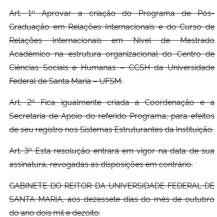
Art. 1º Aprovar a criação do Programa de Pós-
Graduação em Relações Internacionais e do Curso de
Relações Internacionais em Nível de Mestrado
Acadêmico na estrutura organizacional do Centro de
Ciências Sociais e Humanas – CCSH da Universidade
Federal de Santa Maria – UFSM.
Art. 2º Fica igualmente criada a Coordenação e a
Secretaria de Apoio do referido Programa, para efeitos
de seu registro nos Sistemas Estruturantes da Instituição.
Art. 3º Esta resolução entrará em vigor na data de sua
assinatura, revogadas as disposições em contrário.
GABINETE DO REITOR DA UNIVERSIDADE FEDERAL DE
SANTA MARIA, aos dezessete dias do mês de outubro
do ano dois mil e dezoito.