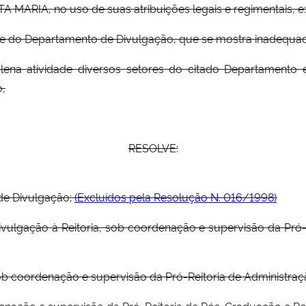
RIA, no uso de suas atribuições legais e regimentais, e:
ade do Departamento de Divulgação, que se mostra inadequad
lena atividade diversos setores do citado Departament
o,
RESOLVE:
de Divulgação;
(Excluídos pela Resolução N. 016/1998)
Divulgação à Reitoria, sob coordenação e supervisão da Pró-
a, sob coordenação e supervisão da Pró-Reitoria de Administraç
oordenação e supervisão da Pró-Reitoria de Pós-Graduação e Pe