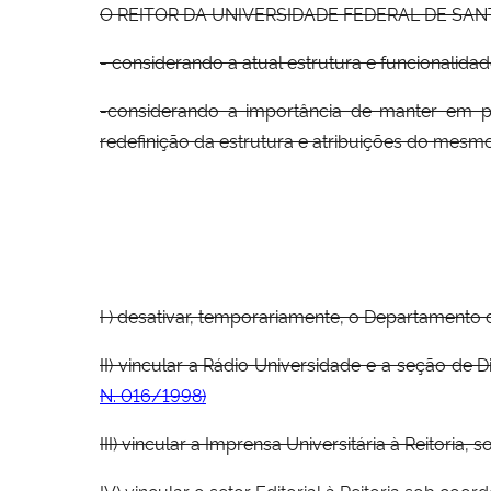
O REITOR DA UNIVERSIDADE FEDERAL DE SANTA MA
- considerando a atual estrutura e funcionalid
-considerando a importância de manter em p
redefinição da estrutura e atribuições do mesm
I ) desativar, temporariamente, o Departamento 
II) vincular a Rádio Universidade e a seção de 
N. 016/1998)
III) vincular a Imprensa Universitária à Reitori
IV) vincular o setor Editorial à Reitoria sob c