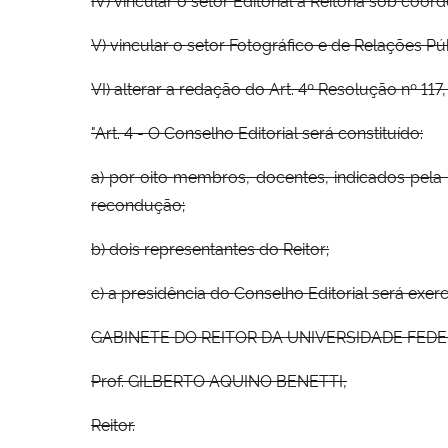
V) vincular o setor Fotográfico e de Relações Pú
VI) alterar a redação do Art. 4º Resolução nº 11
"Art. 4 - O Conselho Editorial será constituído:
a) por oito membros, docentes, indicados pela
recondução;
b) dois representantes do Reitor;
c) a presidência do Conselho Editorial será exe
GABINETE DO REITOR DA UNIVERSIDADE FEDERAL 
Prof. GILBERTO AQUINO BENETTI,
Reitor.