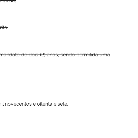
ito:
 mandato de dois (2) anos, sendo permitida uma
ovecentos e oitenta e sete.