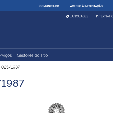
COMUNICA BR
ACESSO À INFORMAÇÃO
Ministério da Defesa
Ministério das Relações
Mini
IR
LANGUAGES
INTERNATI
Exteriores
PARA
O
Ministério da Cidadania
Ministério da Saúde
Mini
CONTEÚDO
rviços
Gestores do sítio
Ministério do
Controladoria-Geral da
Mini
Desenvolvimento Regional
União
Famí
. 025/1987
Hum
/1987
Advocacia-Geral da União
Banco Central do Brasil
Plan