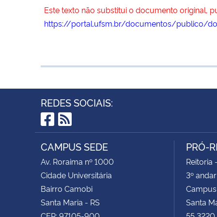
Este texto não substitui o documento original, 
https://portal.ufsm.br/documentos/publico/d
REDES SOCIAIS:
Facebook
RSS
CAMPUS SEDE
PRÓ-R
Av. Roraima nº 1000
Reitoria 
Cidade Universitária
3º andar
Bairro Camobi
Campus
Santa Maria - RS
Santa M
CEP: 97105-900
55 3220