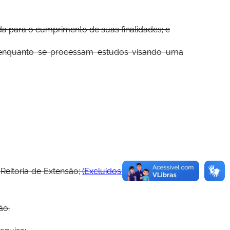
a para o cumprimento de suas finalidades; e
o enquanto se processam estudos visando uma
Reitoria de Extensão;
(Excluídos pela Resolução
ão;
squisa;