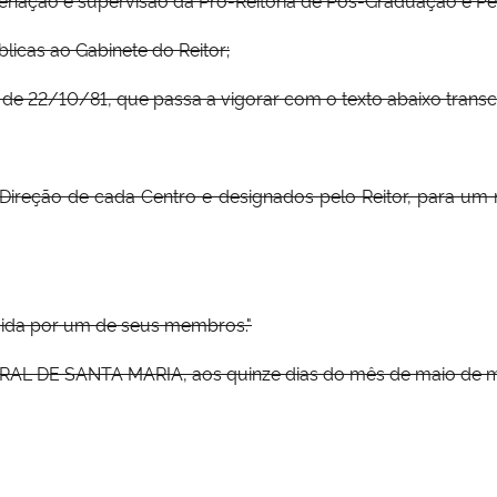
blicas ao Gabinete do Reitor;
7, de 22/10/81, que passa a vigorar com o texto abaixo transcr
 Direção de cada Centro e designados pelo Reitor, para um
rcida por um de seus membros."
DE SANTA MARIA, aos quinze dias do mês de maio de mil n