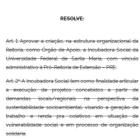
RESOLVE:
Art. 1 Aprovar a criação, na estrutura organizacional da
Reitoria, como Órgão de Apoio, a Incubadora Social da
Universidade Federal de Santa Maria, com vínculo
administrativo à Pró-Reitoria de Extensão – PRE.
Art. 2º A Incubadora Social tem como finalidade articular
a execução de projetos concebidos a partir de
demandas locais/regionais na perspectiva da
sustentabilidade socioambiental, visando a geração de
trabalho e renda pra coletivos em situação de
vulnerabilidade social e em processo de organização
solidária.