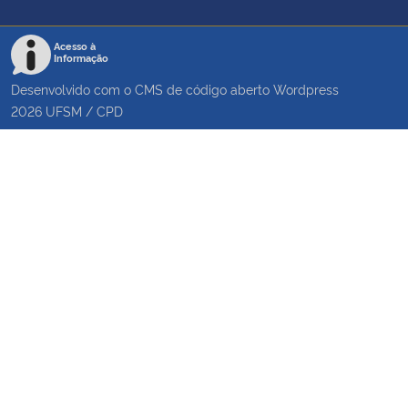
Acesso à
Informação
Desenvolvido com o CMS de código aberto
Wordpress
2026
UFSM
/
CPD