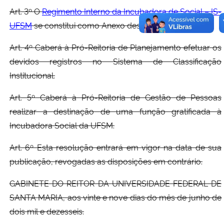
Art. 3º O
Regimento Interno da Incubadora de Social – IS-
UFSM
se constitui como Anexo desta Resolução.
Art. 4º Caberá à Pró-Reitoria de Planejamento efetuar os
devidos registros no Sistema de Classificação
Institucional.
Art. 5º Caberá à Pró-Reitoria de Gestão de Pessoas
realizar a destinação de uma função gratificada à
Incubadora Social da UFSM.
Art. 6º Esta resolução entrará em vigor na data de sua
publicação, revogadas as disposições em contrário.
GABINETE DO REITOR DA UNIVERSIDADE FEDERAL DE
SANTA MARIA, aos vinte e nove dias do mês de junho de
dois mil e dezesseis.