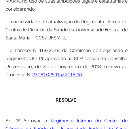
MARIA, no uso de suas atribuições legais e estatutárias e
considerando:
Secretaria-Geral
– a necessidade de atualização do Regimento Interno do
Secretaria de Governo
Centro de Ciências da Saúde da Universidade Federal de
Santa Maria – CCS/UFSM; e,
Gabinete de Segurança Institucional
– o Parecer N. 118/2018, da Comissão de Legislação e
Regimentos (CLR), aprovado na 812ª sessão do Conselho
Advocacia-Geral da União
Universitário, de 30 de novembro de 2018, relativo ao
Processo N.
23081.025915/2018-16
.
Banco Central do Brasil
Planalto
RESOLVE:
Art. 1º Aprovar o
Regimento Interno do Centro de
Ciências da Saúde da Universidade Federal de Santa