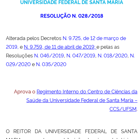
UNIVERSIDADE FEDERAL DE SANTA MARIA
Ministério da Cidadania
RESOLUÇÃO N. 028/2018
Ministério da Saúde
Alterada pelos Decretos
N. 9.725, de 12 de março de
Ministério de Minas e Energia
2019,
e
N. 9.759, de 11 de abril de 2019;
e pelas as
Ministério da Ciência, Tecnologia, Inovações e Comunicações
Resoluções
N. 046/2019
,
N. 047/2019
,
N. 018/2020
,
N.
029/2020
e
N. 035/2020
Ministério do Meio Ambiente
Ministério do Turismo
Aprova o
Regimento Interno do Centro de Ciências da
Saúde da Universidade Federal de Santa Maria –
Ministério do Desenvolvimento Regional
CCS/UFSM
.
Controladoria-Geral da União
O REITOR DA UNIVERSIDADE FEDERAL DE SANTA
Ministério da Mulher, da Família e dos Direitos Humanos