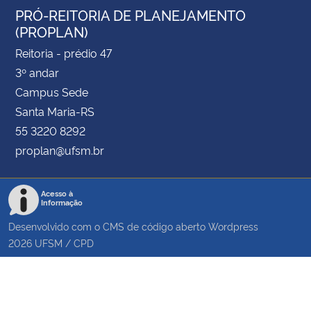
PRÓ-REITORIA DE PLANEJAMENTO
(PROPLAN)
Reitoria - prédio 47
3º andar
Campus Sede
Santa Maria-RS
55 3220 8292
proplan@ufsm.br
Acesso à
Informação
Desenvolvido com o CMS de código aberto
Wordpress
2026
UFSM
/
CPD