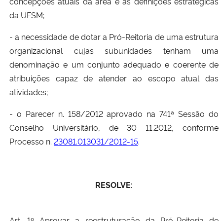
concepções atuais da área e as definições estratégicas
da UFSM;
Secretaria-Geral
- a necessidade de dotar a Pró-Reitoria de uma estrutura
Secretaria de Governo
organizacional cujas subunidades tenham uma
denominação e um conjunto adequado e coerente de
Gabinete de Segurança Institucional
atribuições capaz de atender ao escopo atual das
atividades;
Advocacia-Geral da União
- o Parecer n. 158/2012 aprovado na 741ª Sessão do
Conselho Universitário, de 30 11.2012, conforme
Banco Central do Brasil
Processo n.
23081.013031/2012-15
.
Planalto
RESOLVE:
Art. 1º Aprovar a reestruturação da Pró-Reitoria de