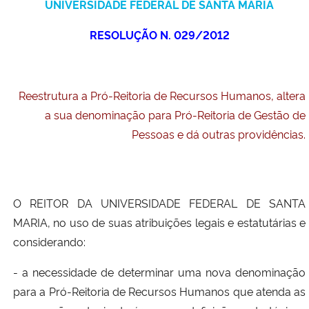
UNIVERSIDADE FEDERAL DE SANTA MARIA
Ministério da Cidadania
RESOLUÇÃO N. 029/2012
Ministério da Saúde
Ministério de Minas e Energia
Reestrutura a Pró-Reitoria de Recursos Humanos, altera
a sua denominação para Pró-Reitoria de Gestão de
Ministério da Ciência, Tecnologia, Inovações e Comunicações
Pessoas e dá outras providências.
Ministério do Meio Ambiente
Ministério do Turismo
O REITOR DA UNIVERSIDADE FEDERAL DE SANTA
MARIA, no uso de suas atribuições legais e estatutárias e
Ministério do Desenvolvimento Regional
considerando:
Controladoria-Geral da União
- a necessidade de determinar uma nova denominação
para a Pró-Reitoria de Recursos Humanos que atenda as
Ministério da Mulher, da Família e dos Direitos Humanos