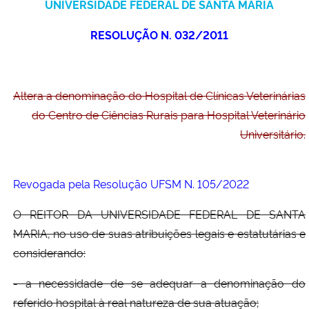
UNIVERSIDADE FEDERAL DE SANTA MARIA
Ministério da Cidadania
RESOLUÇÃO N. 032/2011
Ministério da Saúde
Ministério de Minas e Energia
Altera a denominação do Hospital de Clínicas Veterinárias
do Centro de Ciências Rurais para Hospital Veterinário
Ministério da Ciência, Tecnologia, Inovações e Comunicações
Universitário.
Ministério do Meio Ambiente
Revogada pela Resolução UFSM N. 105/2022
Ministério do Turismo
O REITOR DA UNIVERSIDADE FEDERAL DE SANTA
Ministério do Desenvolvimento Regional
MARIA, no uso de suas atribuições legais e estatutárias e
considerando:
Controladoria-Geral da União
- a necessidade de se adequar a denominação do
referido hospital à real natureza de sua atuação;
Ministério da Mulher, da Família e dos Direitos Humanos