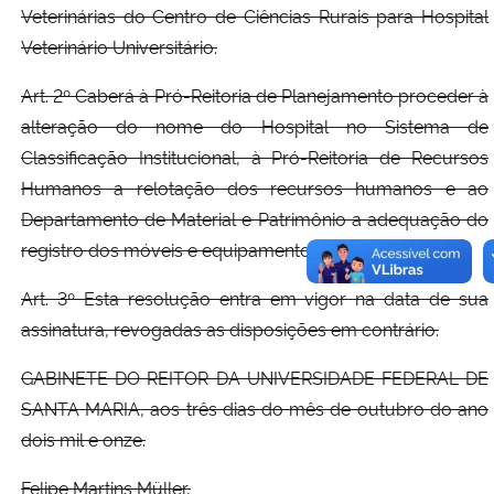
Veterinárias do Centro de Ciências Rurais para Hospital
Veterinário Universitário.
Art. 2º Caberá à Pró-Reitoria de Planejamento proceder à
alteração do nome do Hospital no Sistema de
Classificação Institucional, à Pró-Reitoria de Recursos
Humanos a relotação dos recursos humanos e ao
Departamento de Material e Patrimônio a adequação do
registro dos móveis e equipamentos.
Art. 3º Esta resolução entra em vigor na data de sua
assinatura, revogadas as disposições em contrário.
GABINETE DO REITOR DA UNIVERSIDADE FEDERAL DE
SANTA MARIA, aos três dias do mês de outubro do ano
dois mil e onze.
Felipe Martins Müller,