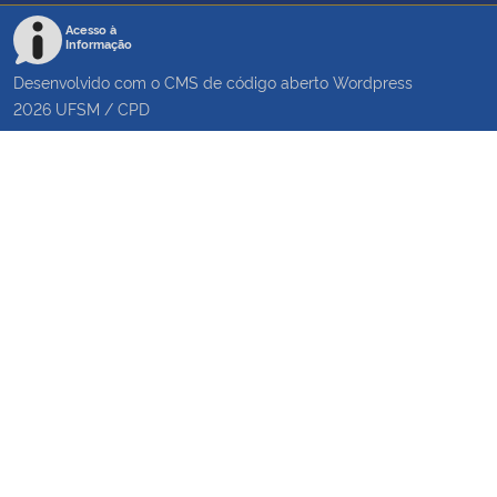
Acesso à
Informação
Desenvolvido com o CMS de código aberto
Wordpress
2026
UFSM
/
CPD