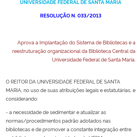
UNIVERSIDADE FEDERAL DE SANTA MARIA
Ministério da Cidadania
RESOLUÇÃO N. 033/2013
Ministério da Saúde
Ministério de Minas e Energia
Aprova a Implantação do Sistema de Bibliotecas e a
reestruturação organizacional da Biblioteca Central da
Ministério da Ciência, Tecnologia, Inovações e Comunicações
Universidade Federal de Santa Maria.
Ministério do Meio Ambiente
O REITOR DA UNIVERSIDADE FEDERAL DE SANTA
Ministério do Turismo
MARIA, no uso de suas atribuições legais e estatutárias, e
considerando:
Ministério do Desenvolvimento Regional
- a necessidade de sedimentar e atualizar as
Controladoria-Geral da União
normas/procedimentos padrão adotados nas
bibliotecas e de promover a constante integração entre
Ministério da Mulher, da Família e dos Direitos Humanos