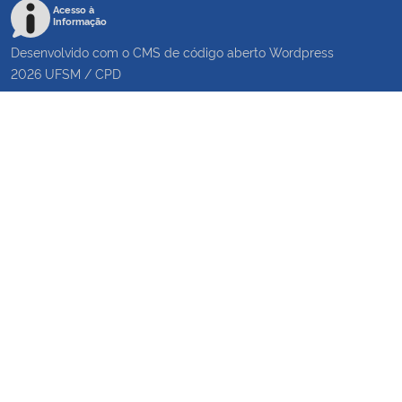
Acesso à
Informação
Desenvolvido com o CMS de código aberto
Wordpress
2026
UFSM
/
CPD