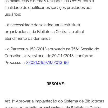
as bibliotecas e demais unidades da UFSM, com a
finalidade de qualificar os serviços prestados aos
Secretaria-Geral
usuários;
Secretaria de Governo
- a necessidade de se adequar a estrutura
organizacional da Biblioteca Central ao atual
Gabinete de Segurança Institucional
atendimento da demanda;
- o Parecer n. 152/2013 aprovado na 756ª Sessão do
Advocacia-Geral da União
Conselho Universitário, de 29/11/2013, conforme
Processo n.
23081.015979/2013-96
.
Banco Central do Brasil
Planalto
RESOLVE:
Art. 1º Aprovar a Implantação do Sistema de Bibliotecas
e a reestruturação organizacional da Biblioteca Central