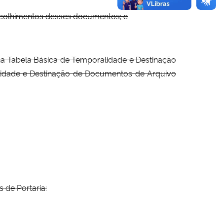
recolhimentos desses documentos; e
na Tabela Básica de Temporalidade e Destinação
alidade e Destinação de Documentos de Arquivo
 de Portaria: