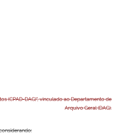
os (CPAD-DAG)”, vinculado ao Departamento de
Arquivo Geral (DAG).
considerando: