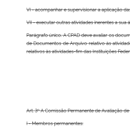
VI - acompanhar e supervisionar a aplicação da
VII - executar outras atividades inerentes a sua
Parágrafo único. A CPAD deve avaliar os docum
de Documentos de Arquivo relativo às ativida
relativos às atividades-fim das Instituições Fed
Art. 3º A Comissão Permanente de Avaliação de 
I - Membros permanentes: