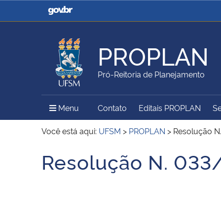
Casa Civil
Ministério da Justiça e
Segurança Pública
PROPLAN
Ministério da Agricultura,
Ministério da Educação
Pró-Reitoria de Planejamento
Pecuária e Abastecimento
Menu Principal do Sítio
Menu
Contato
Editais PROPLAN
Se
Ministério do Meio Ambiente
Ministério do Turismo
Você está aqui:
UFSM
>
PROPLAN
>
Resolução N
Resolução N. 033
Início do conteúdo
Secretaria de Governo
Gabinete de Segurança
Institucional