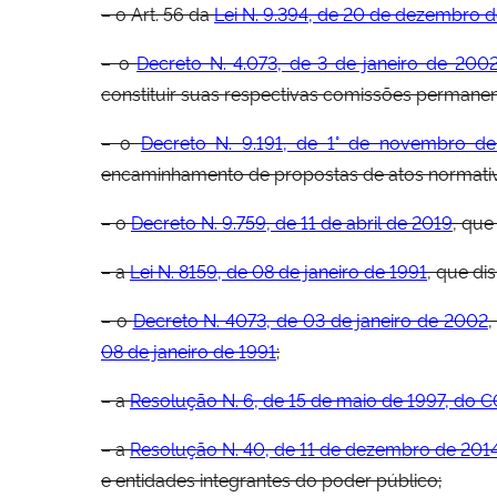
– o Art. 56 da
Lei N. 9.394, de 20 de dezembro 
– o
Decreto N. 4.073, de 3 de janeiro de 200
constituir suas respectivas comissões permane
– o
Decreto N. 9.191, de 1° de novembro de
encaminhamento de propostas de atos normativo
– o
Decreto N. 9.759, de 11 de abril de 2019
, que
– a
Lei N. 8159, de 08 de janeiro de 1991
, que di
– o
Decreto N. 4073, de 03 de janeiro de 2002
,
08 de janeiro de 1991
;
– a
Resolução N. 6, de 15 de maio de 1997, do
– a
Resolução N. 40, de 11 de dezembro de 20
e entidades integrantes do poder público;