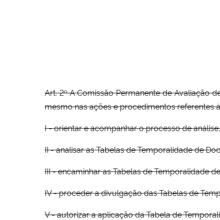
Art. 2º A Comissão Permanente de Avaliação d
mesmo nas ações e procedimentos referentes à
I - orientar e acompanhar o processo de anál
II - analisar as Tabelas de Temporalidade de 
III - encaminhar as Tabelas de Temporalidade 
IV - proceder a divulgação das Tabelas de Temp
V - autorizar a aplicação da Tabela de Tempor