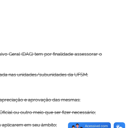
o Geral (DAG) tem por finalidade assessorar o
ulada nas unidades/subunidades da UFSM;
a apreciação e aprovação das mesmas;
cial ou outro meio que ser fizer necessário;
s aplicarem em seu âmbito;