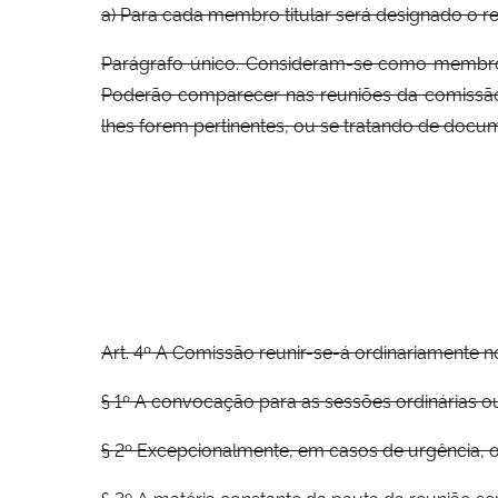
a) Para cada membro titular será designado o res
Parágrafo único. Consideram-se como membros
Poderão comparecer nas reuniões da comissão
lhes forem pertinentes, ou se tratando de docu
Art. 4º A Comissão reunir-se-á ordinariamente
§ 1º A convocação para as sessões ordinárias ou
§ 2º Excepcionalmente, em casos de urgência, o p
§ 3º A matéria constante da pauta da reunião 