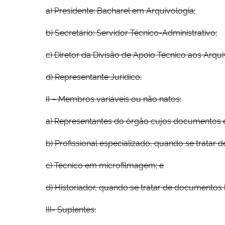
a) Presidente: Bacharel em Arquivologia;
b) Secretário: Servidor Técnico-Administrativo;
c) Diretor da Divisão de Apoio Técnico aos Arquiv
d) Representante Jurídico.
II – Membros variáveis ou não natos:
a) Representantes do órgão cujos documentos e
b) Profissional especializado, quando se tratar
c) Técnico em microfilmagem; e
d) Historiador, quando se tratar de documentos h
III- Suplentes: