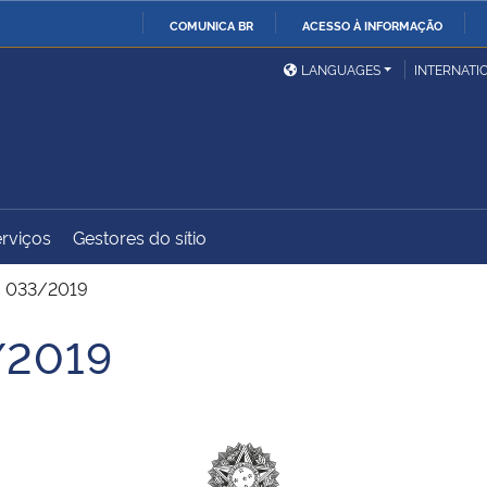
COMUNICA BR
ACESSO À INFORMAÇÃO
Ministério da Defesa
Ministério das Relações
Mini
IR
LANGUAGES
INTERNATI
Exteriores
PARA
O
Ministério da Cidadania
Ministério da Saúde
Mini
CONTEÚDO
rviços
Gestores do sítio
Ministério do
Controladoria-Geral da
Mini
Desenvolvimento Regional
União
Famí
. 033/2019
Hum
/2019
Advocacia-Geral da União
Banco Central do Brasil
Plan