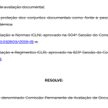
 de avaliação documental;
a proteção dos conjuntos documentais como fonte à pesqui
dêmica;
slação e Normas (CLN), aprovado na 904ª Sessão do Conse
1.032603/2019-31
; e,
lação e Regimentos (CLR), aprovado na 823ª Sessão do Cons
1
.
RESOLVE:
ado denominado Comissão Permanente de Avaliação de Doc