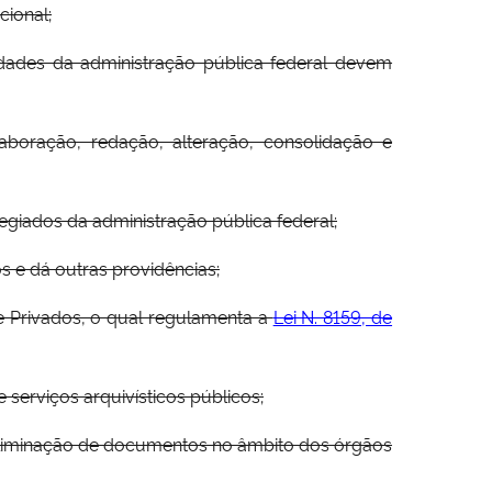
cional;
idades da administração pública federal devem
aboração, redação, alteração, consolidação e
olegiados da administração pública federal;
os e dá outras providências;
 e Privados, o qual regulamenta a
Lei N. 8159, de
e serviços arquivísticos públicos;
eliminação de documentos no âmbito dos órgãos