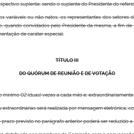
pectivo suplente, sendo o suplente do Presidente do referido
 variáveis ou não natos, os representantes dos setores d
, quando convidados pelo Presidente da mesma, a fim de 
mentação de caráter especial.
TÍTULO III
DO QUÓRUM DE REUNIÃO E DE VOTAÇÃO
 no mínimo 02 (duas) vezes a cada mês e, extraordinariamen
 extraordinárias será realizada por mensagem eletrônica, co
razo previsto no parágrafo anterior poderá ser reduzido a 24 
será distribuída aos membros da Comissão com a convocação