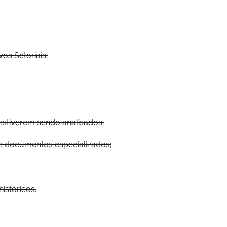
os Setoriais;
stiverem sendo analisados;
 de documentos especializados;
istóricos.