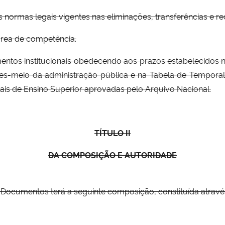
s normas legais vigentes nas eliminações, transferências e 
 área de competência.
entos institucionais obedecendo aos prazos estabelecidos 
des-meio da administração pública e na Tabela de Tempor
erais de Ensino Superior aprovadas pelo Arquivo Nacional.
TÍTULO II
DA COMPOSIÇÃO E AUTORIDADE
Documentos terá a seguinte composição, constituída através