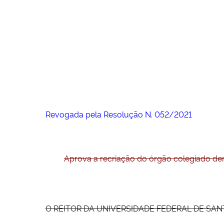
Revogada pela Resolução N. 052/2021
Aprova a recriação do órgão colegiado d
O REITOR DA UNIVERSIDADE FEDERAL DE SANTA MA