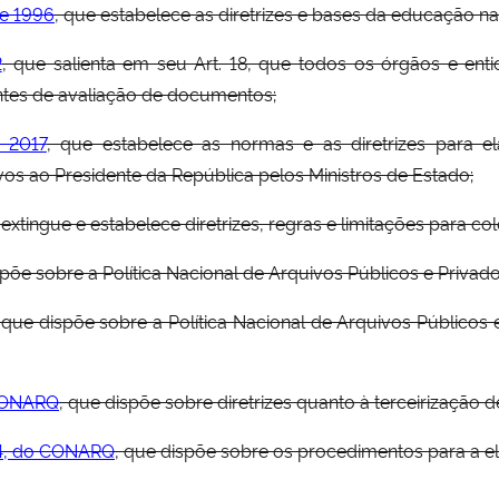
de 1996
, que estabelece as diretrizes e bases da educação na
2
, que salienta em seu Art. 18, que todos os órgãos e ent
ntes de avaliação de documentos;
 2017
, que estabelece as normas e as diretrizes para el
s ao Presidente da República pelos Ministros de Estado;
 extingue e estabelece diretrizes, regras e limitações para c
spõe sobre a Política Nacional de Arquivos Públicos e Privad
 que dispõe sobre a Política Nacional de Arquivos Públicos
 CONARQ
, que dispõe sobre diretrizes quanto à terceirização d
14, do CONARQ
, que dispõe sobre os procedimentos para a 