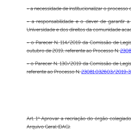
– a necessidade de institucionalizar o processo
– a responsabilidade e o dever de garantir 
Universidade e dos direitos da comunidade aca
– o Parecer N. 114/2019 da Comissão de Legi
outubro de 2019, referente ao Processo N.
2308
– o Parecer N. 130/2019 da Comissão de Legis
referente ao Processo N.
23081.032603/2019-3
Art. 1º Aprovar a recriação do órgão colegi
Arquivo Geral (DAG).