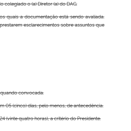
 colegiado o (a) Diretor (a) do DAG.
os quais a documentação está sendo avaliada.
prestarem esclarecimentos sobre assuntos que
te quando convocada.
m 05 (cinco) dias, pelo menos, de antecedência.
(vinte quatro horas), a critério do Presidente.
.