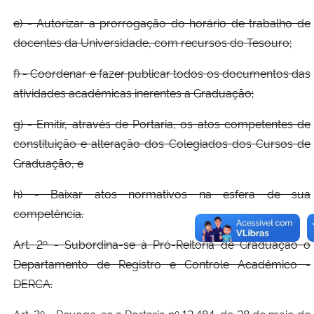
e) - Autorizar a prorrogação do horário de trabalho de
docentes da Universidade, com recursos do Tesouro;
f) - Coordenar e fazer publicar todos os documentos das
atividades acadêmicas inerentes a Graduação;
g) - Emitir, através de Portaria, os atos competentes de
constituição e alteração dos Colegiados dos Cursos de
Graduação, e
h) - Baixar atos normativos na esfera de sua
competência.
Art. 2º - Subordina-se à Pró-Reitoria de Graduação o
Departamento de Registro e Controle Acadêmico -
DERCA.