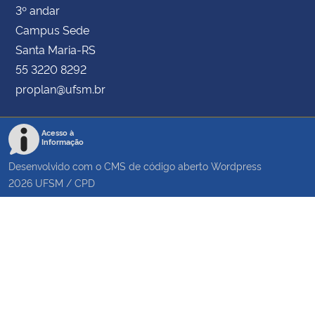
3º andar
Campus Sede
Santa Maria-RS
55 3220 8292
proplan@ufsm.br
Acesso à
Informação
Desenvolvido com o CMS de código aberto
Wordpress
2026
UFSM
/
CPD