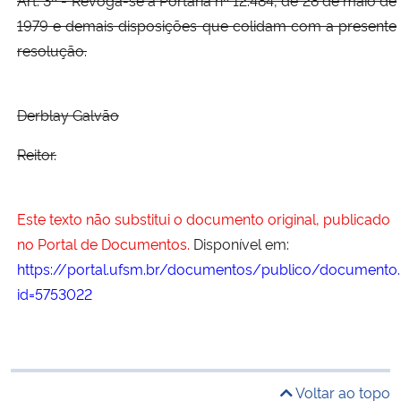
Art. 3º - Revoga-se a Portaria nº 12.484, de 28 de maio de
1979 e demais disposições que colidam com a presente
resolução.
Derblay Galvão
Reitor.
Este texto não substitui o documento original, publicado
no Portal de Documentos.
Disponível em:
https://portal.ufsm.br/documentos/publico/documento.
id=5753022
Voltar ao topo