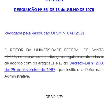
Ministério da Cidadania
RESOLUÇÃO Nº 56, DE 18 de JULHO DE 1979
Ministério da Saúde
Ministério de Minas e Energia
Revogada pela Resolução UFSM N. 041/2021
Ministério da Ciência, Tecnologia, Inovações e Comunicações
O REITOR DA UNIVERSIDADE FEDERAL DE SANTA
Ministério do Meio Ambiente
MARIA, no uso de suas atribuições legais e estatutárias e,
de acordo com os artigos 11 e 12 do
Decreto-Lei nº 200,
Ministério do Turismo
de 25 de fevereiro de 1967
, que instituiu a Reforma -
Administrativa,
Ministério do Desenvolvimento Regional
Controladoria-Geral da União
RESOLVE:
Ministério da Mulher, da Família e dos Direitos Humanos