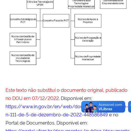
Secretaria-Geral
Secretaria de Governo
Gabinete de Segurança Institucional
Advocacia-Geral da União
Banco Central do Brasil
Este texto não substitui o documento original, publicado
Planalto
no DOU em 07/12/2022.
Disponível em:
https://www.in.gov.br/en/web/dou/-/resolucao-ufsm-
n-111-de-5-de-dezembro-de-2022-448586849
e no
Portal de Documentos. Disponível em:
https://portal.ufsm.br/documentos/publico/documento.