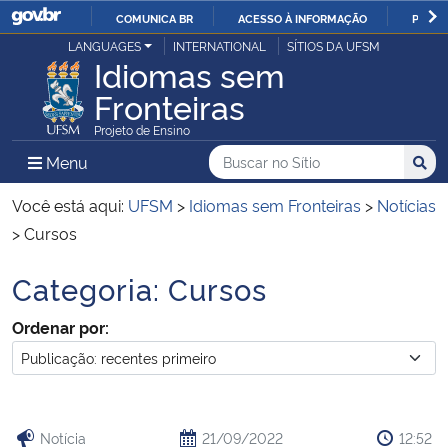
COMUNICA BR
ACESSO À INFORMAÇÃO
PARTI
Casa Civil
LANGUAGES
INTERNATIONAL
SÍTIOS DA UFSM
IR
Idiomas sem
PARA
Fronteiras
Ministério da Justiça e Segurança Pública
O
Projeto de Ensino
CONTEÚDO
Ministério da Defesa
Buscar no no Sítio
Busca
Busca:
Menu Principal do Sítio
Menu
Busc
Ministério das Relações Exteriores
Você está aqui:
UFSM
>
Idiomas sem Fronteiras
>
Notícias
>
Cursos
Ministério da Economia
Categoria:
Cursos
Início do conteúdo
Ministério da Infraestrutura
Ordenar por:
Ministério da Agricultura, Pecuária e Abastecimento
Ministério da Educação
Notícia
21/09/2022
12:52