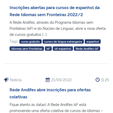
Ministério da Cidadania
Inscrições abertas para cursos de espanhol da
Rede Idiomas sem Fronteiras 2022/2
Ministério da Saúde
A Rede Andifes, através do Programa Idiomas sem
Fronteiras (IsF) e do Núcleo de Línguas, abre a nova oferta
Ministério de Minas e Energia
de cursos gratuitos [...]
Tags:
curso gratuito
cursos de língua estrangeira
espanhol
Ministério da Ciência, Tecnologia, Inovações e Comunicações
Idiomas sem Fronteiras
IsF
isf-espanhol
Rede Andifes-IsF
Ministério do Meio Ambiente
Ministério do Turismo
Notícia
21/09/2022
11:25
Ministério do Desenvolvimento Regional
Rede Andifes abre inscrições para ofertas
coletivas
Controladoria-Geral da União
Fique atento às datas! A Rede Andifes IsF está
promovendo uma oferta coletiva de cursos de idiomas –
Ministério da Mulher, da Família e dos Direitos Humanos