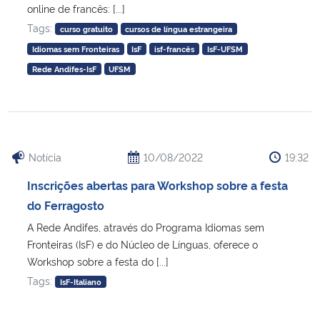
online de francês: [...]
Tags:
curso gratuito
cursos de língua estrangeira
Idiomas sem Fronteiras
IsF
isf-francês
IsF-UFSM
Rede Andifes-IsF
UFSM
Notícia
10/08/2022
19:32
Inscrições abertas para Workshop sobre a festa
do Ferragosto
A Rede Andifes, através do Programa Idiomas sem
Fronteiras (IsF) e do Núcleo de Línguas, oferece o
Workshop sobre a festa do [...]
Tags:
IsF-Italiano