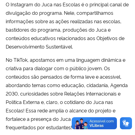
O Instagram do Juca nas Escolas é o principal canal de
divulgação do programa. Nele, compartilhamos
Secretaria-Geral
informações sobre as ações realizadas nas escolas,
bastidores do programa, produções do Juca e
Secretaria de Governo
conteúdos educativos relacionados aos Objetivos de
Gabinete de Segurança Institucional
Desenvolvimento Sustentável.
No TikTok, apostamos em uma linguagem dinâmica e
Advocacia-Geral da União
criativa para dialogar com o público jovem. Os
conteúdos são pensados de forma leve e acessível,
Banco Central do Brasil
abordando temas como educação, cidadania, Agenda
2030, curiosidades sobre Relações Internacionais e
Planalto
Política Externa e, claro, o cotidiano do Juca nas
Escolas! Essa rede amplia o alcance do projeto e
fortalece a presença do Juca em espaços digitais
frequentados por estudantes!