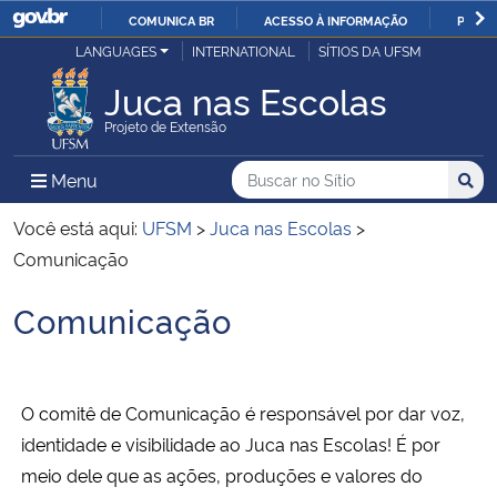
COMUNICA BR
ACESSO À INFORMAÇÃO
PARTI
Casa Civil
LANGUAGES
INTERNATIONAL
SÍTIOS DA UFSM
IR
PARA
Juca nas Escolas
Ministério da Justiça e Segurança Pública
O
Projeto de Extensão
CONTEÚDO
Ministério da Defesa
Buscar no no Sítio
Busca
Busca:
Menu Principal do Sítio
Menu
Busc
Ministério das Relações Exteriores
Você está aqui:
UFSM
>
Juca nas Escolas
>
Comunicação
Ministério da Economia
Comunicação
Início do conteúdo
Ministério da Infraestrutura
Ministério da Agricultura, Pecuária e Abastecimento
O comitê de Comunicação é responsável por dar voz,
identidade e visibilidade ao Juca nas Escolas! É por
Ministério da Educação
meio dele que as ações, produções e valores do