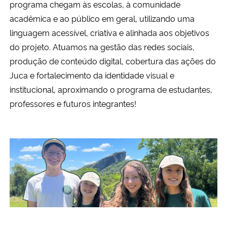
programa chegam às escolas, à comunidade
Ministério da Cidadania
acadêmica e ao público em geral, utilizando uma
linguagem acessível, criativa e alinhada aos objetivos
Ministério da Saúde
do projeto. Atuamos na gestão das redes sociais,
produção de conteúdo digital, cobertura das ações do
Ministério de Minas e Energia
Juca e fortalecimento da identidade visual e
institucional, aproximando o programa de estudantes,
Ministério da Ciência, Tecnologia, Inovações e Comunicações
professores e futuros integrantes!
Ministério do Meio Ambiente
Ministério do Turismo
Ministério do Desenvolvimento Regional
Controladoria-Geral da União
Ministério da Mulher, da Família e dos Direitos Humanos