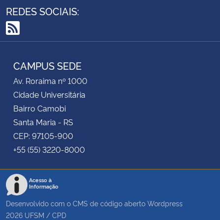
REDES SOCIAIS:
Secretaria-Geral
RSS
Secretaria de Governo
CAMPUS SEDE
Gabinete de Segurança Institucional
Av. Roraima nº 1000
Cidade Universitária
Advocacia-Geral da União
Bairro Camobi
Santa Maria - RS
Banco Central do Brasil
CEP: 97105-900
+55 (55) 3220-8000
Planalto
Acesso à
Informação
Desenvolvido com o CMS de código aberto
Wordpress
2026
UFSM
/
CPD