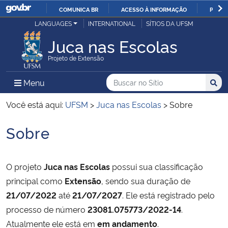
COMUNICA BR
ACESSO À INFORMAÇÃO
PARTI
Casa Civil
LANGUAGES
INTERNATIONAL
SÍTIOS DA UFSM
IR
PARA
Juca nas Escolas
Ministério da Justiça e Segurança Pública
O
Projeto de Extensão
CONTEÚDO
Ministério da Defesa
Buscar no no Sítio
Busca
Busca:
Menu Principal do Sítio
Menu
Busc
Ministério das Relações Exteriores
Você está aqui:
UFSM
>
Juca nas Escolas
>
Sobre
Sobre
Ministério da Economia
Início do conteúdo
Ministério da Infraestrutura
O projeto
Juca nas Escolas
possui sua classificação
principal como
Extensão
, sendo sua duração de
Ministério da Agricultura, Pecuária e Abastecimento
21/07/2022
até
21/07/2027
. Ele está registrado pelo
processo de número
23081.075773/2022-14
.
Ministério da Educação
Atualmente ele está em
em andamento
.