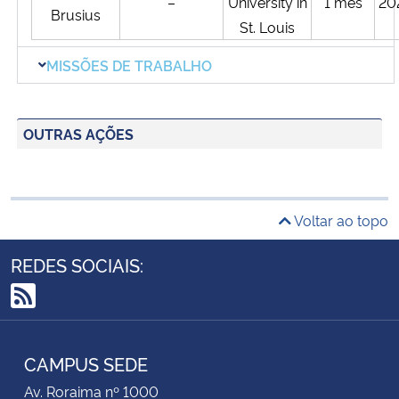
–
University in
1 mês
20
Brusius
St. Louis
MISSÕES DE TRABALHO
OUTRAS AÇÕES
Voltar ao topo
REDES SOCIAIS:
RSS
CAMPUS SEDE
Av. Roraima nº 1000