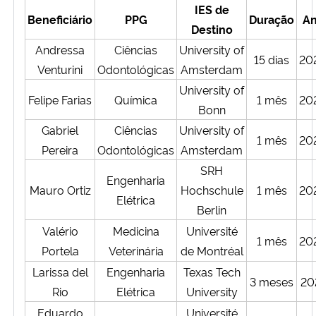
IES de
Ministério da Cidadania
Beneficiário
PPG
Duração
A
Destino
Andressa
Ciências
University of
Ministério da Saúde
15 dias
20
Venturini
Odontológicas
Amsterdam
Ministério de Minas e Energia
University of
Felipe Farias
Química
1 mês
20
Bonn
Ministério da Ciência, Tecnologia, Inovações e Comunicações
Gabriel
Ciências
University of
1 mês
20
Pereira
Odontológicas
Amsterdam
Ministério do Meio Ambiente
SRH
Engenharia
Mauro Ortiz
Hochschule
1 mês
20
Elétrica
Ministério do Turismo
Berlin
Valério
Medicina
Université
Ministério do Desenvolvimento Regional
1 mês
20
Portela
Veterinária
de Montréal
Larissa del
Engenharia
Texas Tech
Controladoria-Geral da União
3 meses
20
Rio
Elétrica
University
Eduardo
Université
Ministério da Mulher, da Família e dos Direitos Humanos