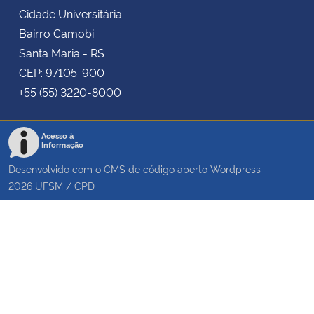
Cidade Universitária
Bairro Camobi
Santa Maria - RS
CEP: 97105-900
+55 (55) 3220-8000
Acesso à
Informação
Desenvolvido com o CMS de código aberto
Wordpress
2026
UFSM
/
CPD