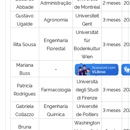
Administração
2 meses
20
Abbade
de Montréal
Secretaria-Geral
Gustavo
Universiteit
Agronomia
3 meses
20
Ugalde
Gent
Secretaria de Governo
Universität
Engenharia
für
Rita Sousa
3 meses
20
Gabinete de Segurança Institucional
Florestal
Bodenkultur
Wien
Advocacia-Geral da União
Mariana
Cornell
–
15 dias
20
Buss
University
Banco Central do Brasil
Università
Patrícia
Farmacologia
degli Studi
3 meses
20
Planalto
Rodrigues
di Firenze
Gabriela
Engenharia
Université
3 meses
20
Collazzo
Química
de Poitiers
Washington
Bruna