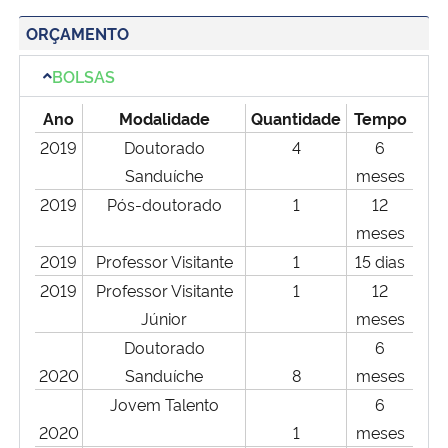
ORÇAMENTO
BOLSAS
Ano
Modalidade
Quantidade
Tempo
2019
Doutorado
4
6
Sanduíche
meses
2019
Pós-doutorado
1
12
meses
2019
Professor Visitante
1
15 dias
2019
Professor Visitante
1
12
Júnior
meses
Doutorado
6
2020
Sanduíche
8
meses
Jovem Talento
6
2020
1
meses