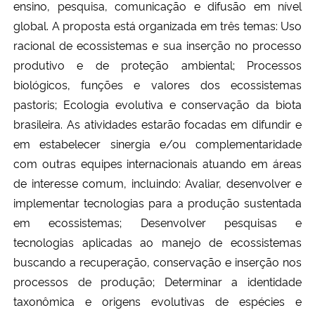
ensino, pesquisa, comunicação e difusão em nível
Ministério da Cidadania
global. A proposta está organizada em três temas: Uso
racional de ecossistemas e sua inserção no processo
Ministério da Saúde
produtivo e de proteção ambiental; Processos
biológicos, funções e valores dos ecossistemas
Ministério de Minas e Energia
pastoris; Ecologia evolutiva e conservação da biota
brasileira. As atividades estarão focadas em difundir e
Ministério da Ciência, Tecnologia, Inovações e Comunicações
em estabelecer sinergia e/ou complementaridade
Ministério do Meio Ambiente
com outras equipes internacionais atuando em áreas
de interesse comum, incluindo: Avaliar, desenvolver e
Ministério do Turismo
implementar tecnologias para a produção sustentada
em ecossistemas; Desenvolver pesquisas e
Ministério do Desenvolvimento Regional
tecnologias aplicadas ao manejo de ecossistemas
buscando a recuperação, conservação e inserção nos
Controladoria-Geral da União
processos de produção; Determinar a identidade
taxonômica e origens evolutivas de espécies e
Ministério da Mulher, da Família e dos Direitos Humanos