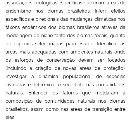
associações ecológicas específicas que criam áreas de
endemismo nos biomas brasileiros; Inferir efeitos
Secretaria-Geral
específicos e direcionais das mudanças climáticas nos
táxons endêmicos dos biomas brasileiros através da
Secretaria de Governo
modelagem do nicho tanto dos biomas focais, quanto
de espécies selecionadas para estudo; Identificar as
Gabinete de Segurança Institucional
áreas mais adequadas com ambientes naturais onde
os esforços de conservação devem ser focados
Advocacia-Geral da União
(incluindo a criação de novas áreas de proteção);
Investigar a dinâmica populacional de espécies
Banco Central do Brasil
invasoras e determinar o seu efeito nas comunidades
Planalto
naturais; Entender os fatores que moldaram a
composição de comunidades naturais nos biomas
brasileiros, assim como nas áreas de transição entre
eles.