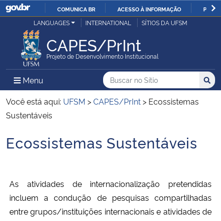
COMUNICA BR
ACESSO À INFORMAÇÃO
PARTI
Casa Civil
LANGUAGES
INTERNATIONAL
SÍTIOS DA UFSM
IR
PARA
CAPES/PrInt
Ministério da Justiça e Segurança Pública
O
Projeto de Desenvolvimento Institucional
CONTEÚDO
Ministério da Defesa
Buscar no no Sítio
Busca
Busca:
Menu Principal do Sítio
Menu
Busc
Ministério das Relações Exteriores
Você está aqui:
UFSM
>
CAPES/PrInt
>
Ecossistemas
Sustentáveis
Ministério da Economia
Ecossistemas Sustentáveis
Início do conteúdo
Ministério da Infraestrutura
Ministério da Agricultura, Pecuária e Abastecimento
As atividades de internacionalização pretendidas
incluem a condução de pesquisas compartilhadas
Ministério da Educação
entre grupos/instituições internacionais e atividades de