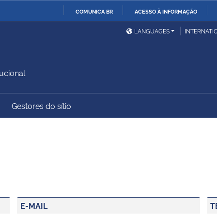
COMUNICA BR
ACESSO À INFORMAÇÃO
Ministério da Defesa
Ministério das Relações
Mini
IR
LANGUAGES
INTERNATI
Exteriores
PARA
O
Ministério da Cidadania
Ministério da Saúde
Mini
CONTEÚDO
ucional
Gestores do sítio
Ministério do
Controladoria-Geral da
Mini
Desenvolvimento Regional
União
Famí
Hum
Advocacia-Geral da União
Banco Central do Brasil
Plan
E-MAIL
T