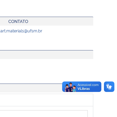
CONTATO
art.materials@ufsm.br