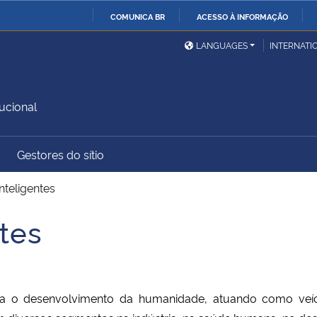
COMUNICA BR
ACESSO À INFORMAÇÃO
Ministério da Defesa
Ministério das Relações
Mini
IR
LANGUAGES
INTERNATI
Exteriores
PARA
O
Ministério da Cidadania
Ministério da Saúde
Mini
CONTEÚDO
ucional
Gestores do sítio
Ministério do
Controladoria-Geral da
Mini
Desenvolvimento Regional
União
Famí
inteligentes
Hum
ntes
Advocacia-Geral da União
Banco Central do Brasil
Plan
para o desenvolvimento da humanidade, atuando como veí