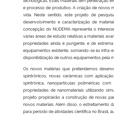
tecnológicas. Estes materiais têm penetração e
e processo de produtivo. A criação de novos ma
vida. Neste sentido, este projeto de pes
desenvolvimento e caracterização de materia
concepção do NUDEMA representa o interesse de
várias áreas de estudo relativas a materiais
propriedades ainda é pungente, e de extrema re
equipamentos existente, somando-se às infra-es
disponibilização de outros equipamentos pela m
Os novos matérias que pretendemos desenvolv
spintrônicos, novas cerâmicas com aplicação
spintrônica, nanopartículas poliméricas c
propriedades de nanomateriais utilizando s
projeto propiciarão a construção de novas par
novos materiais. Além disso, o estreitamento d
para período de atividades científica no Brasil