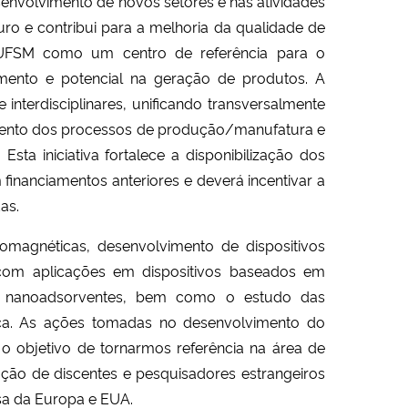
senvolvimento de novos setores e nas atividades
uro e contribui para a melhoria da qualidade de
 UFSM como um centro de referência para o
imento e potencial na geração de produtos. A
nterdisciplinares, unificando transversalmente
imento dos processos de produção/manufatura e
sta iniciativa fortalece a disponibilização dos
financiamentos anteriores e deverá incentivar a
as.
omagnéticas, desenvolvimento de dispositivos
s com aplicações em dispositivos baseados em
s e nanoadsorventes, bem como o estudo das
ica. As ações tomadas no desenvolvimento do
 o objetivo de tornarmos referência na área de
ração de discentes e pesquisadores estrangeiros
isa da Europa e EUA.