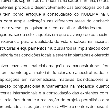
m diversos segmentos na indústria, na saúde humana, no de
teriais propicia o desenvolvimento das tecnologias do fut
quisa tem como enfoque a consolidação do NUDEMA na
is com ampla aplicação nas diferentes áreas do conhec
 diversos pesquisadores em catalisar atividades multi- e i
 avançados, sendo estes aqueles em que o avanço do conhec
levância para a qualidade de vida e soberania nacional. E
truturas e equipamentos multiusuários já implantados com 
elhoria das condições locais a serem implantadas e oferecid
er envolvem materiais magnéticos, nanoestruturas ferr
 em odontologia, materiais funcionais nanoestruturado
om aplicações em nanomedicina, matérias bioindicadore
imulação computacional fundamentada na mecânica quânt
cerias internacionais e a consolidação das existentes com
as relações durante a realização do projeto permitirá a at
, aumentando a interações entre a UFSM e o centros de pesqu