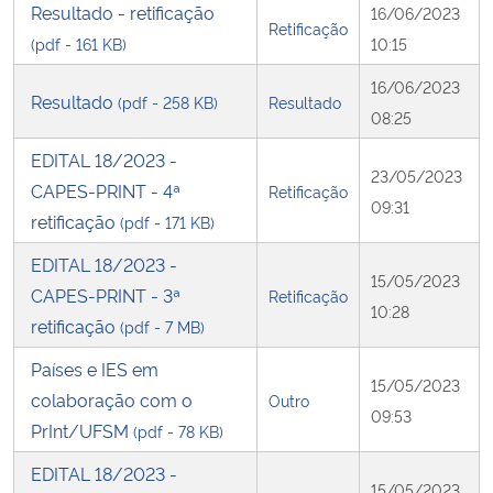
Resultado - retificação
16/06/2023
Retificação
(pdf - 161 KB)
10:15
Secretaria-Geral
16/06/2023
Resultado
(pdf - 258 KB)
Resultado
Secretaria de Governo
08:25
EDITAL 18/2023 -
Gabinete de Segurança Institucional
23/05/2023
CAPES-PRINT - 4ª
Retificação
09:31
retificação
(pdf - 171 KB)
Advocacia-Geral da União
EDITAL 18/2023 -
15/05/2023
Banco Central do Brasil
CAPES-PRINT - 3ª
Retificação
10:28
retificação
(pdf - 7 MB)
Planalto
Países e IES em
15/05/2023
colaboração com o
Outro
09:53
PrInt/UFSM
(pdf - 78 KB)
EDITAL 18/2023 -
15/05/2023