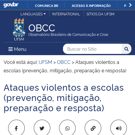
COMUNICA BR
ACESSO À INFORMAÇÃO
PARTI
Casa Civil
LANGUAGES
INTERNATIONAL
SÍTIOS DA UFSM
IR
PARA
OBCC
Ministério da Justiça e Segurança Pública
O
Observatório Brasileiro de Comunicação e Crise
CONTEÚDO
Ministério da Defesa
Buscar no no Sítio
Busca
Busca:
Menu Principal do Sítio
Menu
Busc
Ministério das Relações Exteriores
Você está aqui:
UFSM
>
OBCC
>
Ataques violentos a
escolas (prevenção, mitigação, preparação e resposta)
Ministério da Economia
Ataques violentos a escolas
Início do conteúdo
Ministério da Infraestrutura
(prevenção, mitigação,
preparação e resposta)
Ministério da Agricultura, Pecuária e Abastecimento
Ministério da Educação
Copiar para área 