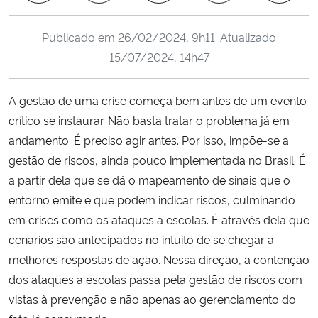
Ministério da Cidadania
Publicado em
26/02/2024, 9h11
. Atualizado
Ministério da Saúde
15/07/2024, 14h47
Ministério de Minas e Energia
A gestão de uma crise começa bem antes de um evento
crítico se instaurar. Não basta tratar o problema já em
Ministério da Ciência, Tecnologia, Inovações e Comunicações
andamento. É preciso agir antes. Por isso, impõe-se a
gestão de riscos, ainda pouco implementada no Brasil. É
Ministério do Meio Ambiente
a partir dela que se dá o mapeamento de sinais que o
entorno emite e que podem indicar riscos, culminando
Ministério do Turismo
em crises como os ataques a escolas. É através dela que
cenários são antecipados no intuito de se chegar a
Ministério do Desenvolvimento Regional
melhores respostas de ação. Nessa direção, a contenção
Controladoria-Geral da União
dos ataques a escolas passa pela gestão de riscos com
vistas à prevenção e não apenas ao gerenciamento do
Ministério da Mulher, da Família e dos Direitos Humanos