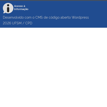
Acesso à
Informação
Desenvolvido com o CMS de código aberto
Wordpress
2026
UFSM
/
CPD