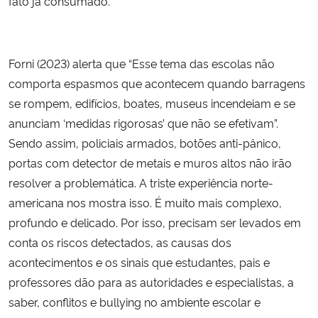
fato já consumado.
Secretaria-Geral
Forni (2023) alerta que “Esse tema das escolas não
Secretaria de Governo
comporta espasmos que acontecem quando barragens
se rompem, edifícios, boates, museus incendeiam e se
Gabinete de Segurança Institucional
anunciam ‘medidas rigorosas’ que não se efetivam”.
Sendo assim, policiais armados, botões anti-pânico,
Advocacia-Geral da União
portas com detector de metais e muros altos não irão
resolver a problemática. A triste experiência norte-
Banco Central do Brasil
americana nos mostra isso. É muito mais complexo,
profundo e delicado. Por isso, precisam ser levados em
Planalto
conta os riscos detectados, as causas dos
acontecimentos e os sinais que estudantes, pais e
professores dão para as autoridades e especialistas, a
saber, conflitos e bullying no ambiente escolar e