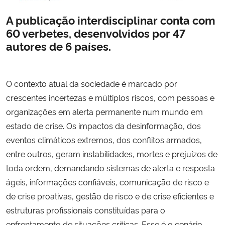
A publicação interdisciplinar conta com
Secretaria-Geral
60 verbetes, desenvolvidos por 47
autores de 6 países.
Secretaria de Governo
Gabinete de Segurança Institucional
O contexto atual da sociedade é marcado por
crescentes incertezas e múltiplos riscos, com pessoas e
Advocacia-Geral da União
organizações em alerta permanente num mundo em
estado de crise. Os impactos da desinformação, dos
Banco Central do Brasil
eventos climáticos extremos, dos conflitos armados,
entre outros, geram instabilidades, mortes e prejuízos de
Planalto
toda ordem, demandando sistemas de alerta e resposta
ágeis, informações confiáveis, comunicação de risco e
de crise proativas, gestão de risco e de crise eficientes e
estruturas profissionais constituídas para o
enfrentamento de situações críticas. Esse é o cenário