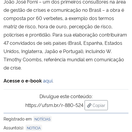
João José Forni – um dos primeiros consultores na área
de gestão de crises e comunicação no Brasil – a obra é
composta por 60 verbetes, a exemplo dos termos
matriz de risco, hora de ouro, percepção de risco,
policrises e prontidão. Para sua elaboração contribuíram
47 convidados de seis países (Brasil, Espanha, Estados
Unidos, Inglaterra, Japão e Portugal), incluindo W.
Timothy Coombs, referência mundial em comunicação
de crise.
Acesse o e-book
aqui
.
Divulgue este conteúdo:
https://ufsm.br/r-880-524
Copiar
para área de trans
Registrado em
NOTÍCIAS
Assunto(s):
NOTICIA