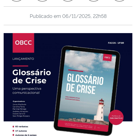
Ministério da Cidadania
Publicado em
06/11/2025, 22h58
Ministério da Saúde
Ministério de Minas e Energia
Ministério da Ciência, Tecnologia, Inovações e Comunicações
Ministério do Meio Ambiente
Ministério do Turismo
Ministério do Desenvolvimento Regional
Controladoria-Geral da União
Ministério da Mulher, da Família e dos Direitos Humanos