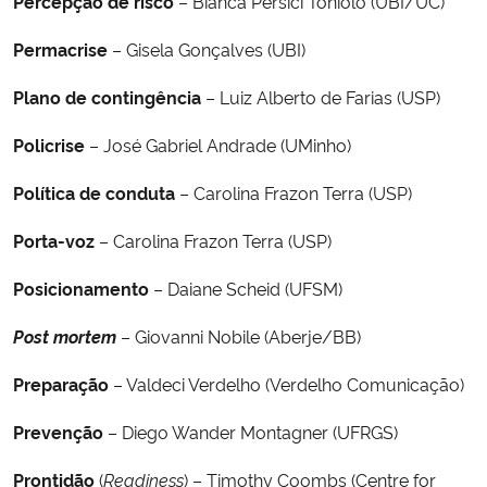
Percepção de risco
– Bianca Persici Toniolo (UBI/UC)
Permacrise
– Gisela Gonçalves (UBI)
Plano de contingência
– Luiz Alberto de Farias (USP)
Policrise
– José Gabriel Andrade (UMinho)
Política de conduta
– Carolina Frazon Terra (USP)
Porta-voz
– Carolina Frazon Terra (USP)
Posicionamento
– Daiane Scheid (UFSM)
Post mortem
– Giovanni Nobile (Aberje/BB)
Preparação
– Valdeci Verdelho (Verdelho Comunicação)
Prevenção
– Diego Wander Montagner (UFRGS)
Prontidão
(
Readiness
) – Timothy Coombs (Centre for