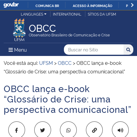
COMUNICA BR
ACESSO À INFORMAÇÃO
PARTI
Casa Civil
LANGUAGES
INTERNATIONAL
SÍTIOS DA UFSM
IR
PARA
OBCC
Ministério da Justiça e Segurança Pública
O
Observatório Brasileiro de Comunicação e Crise
CONTEÚDO
Ministério da Defesa
Buscar no no Sítio
Busca
Busca:
Menu Principal do Sítio
Menu
Busc
Ministério das Relações Exteriores
Você está aqui:
UFSM
>
OBCC
>
OBCC lança e-book
“Glossário de Crise: uma perspectiva comunicacional”
Ministério da Economia
OBCC lança e-book
Início do conteúdo
Ministério da Infraestrutura
“Glossário de Crise: uma
perspectiva comunicacional”
Ministério da Agricultura, Pecuária e Abastecimento
Ministério da Educação
Copiar para área 