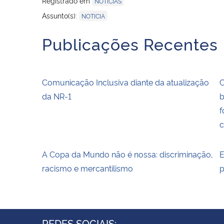
Registrado em
NOTÍCIAS
Assunto(s):
NOTICIA
Publicações Recentes
Comunicação Inclusiva diante da atualização
C
da NR-1
b
f
c
A Copa da Mundo não é nossa: discriminação,
E
racismo e mercantilismo
p
REDES SOCIAIS: