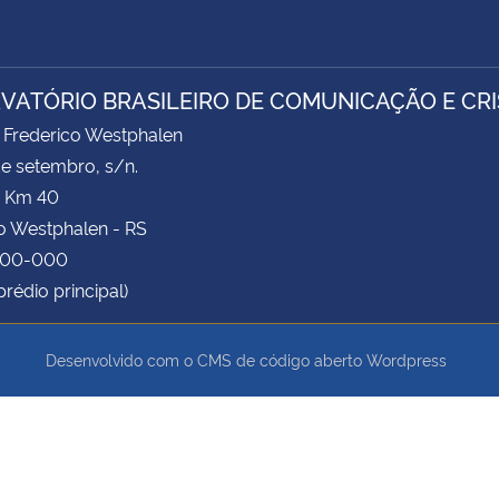
VATÓRIO BRASILEIRO DE COMUNICAÇÃO E CRI
Frederico Westphalen
de setembro, s/n.
- Km 40
o Westphalen - RS
400-000
prédio principal)
Desenvolvido com o CMS de código aberto
Wordpress