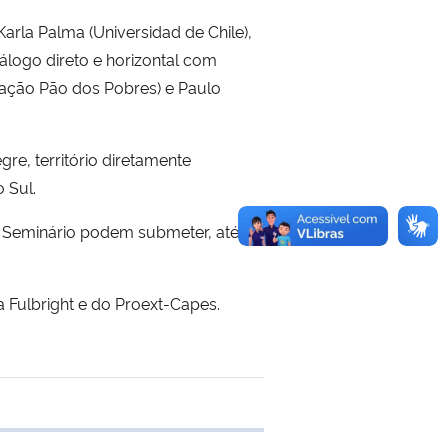
arla Palma (Universidad de Chile),
álogo direto e horizontal com
dação Pão dos Pobres) e Paulo
re, território diretamente
 Sul.
o Seminário podem submeter, até o
 Fulbright e do Proext-Capes.
 transferência