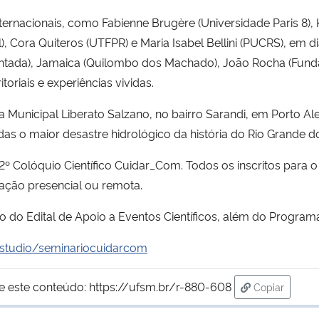
ernacionais, como Fabienne Brugère (Universidade Paris 8), K
 Cora Quiteros (UTFPR) e Maria Isabel Bellini (PUCRS), em di
Pintada), Jamaica (Quilombo dos Machado), João Rocha (Fun
toriais e experiências vividas.
 Municipal Liberato Salzano, no bairro Sarandi, em Porto Aleg
s o maior desastre hidrológico da história do Rio Grande do
Colóquio Científico Cuidar_Com. Todos os inscritos para 
tação presencial ou remota.
 do Edital de Apoio a Eventos Científicos, além do Programa
e.studio/seminariocuidarcom
e este conteúdo:
https://ufsm.br/r-880-608
Copiar
para área de