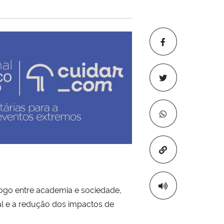
Copiar para áre
álogo entre academia e sociedade,
l e a redução dos impactos de