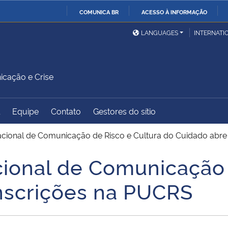
COMUNICA BR
ACESSO À INFORMAÇÃO
Ministério da Defesa
Ministério das Relações
Mini
IR
LANGUAGES
INTERNATI
Exteriores
PARA
O
Ministério da Cidadania
Ministério da Saúde
Mini
CONTEÚDO
icação e Crise
Equipe
Contato
Gestores do sítio
Ministério do
Controladoria-Geral da
Mini
Desenvolvimento Regional
União
Famí
acional de Comunicação de Risco e Cultura do Cuidado abre
Hum
cional de Comunicação 
Advocacia-Geral da União
Banco Central do Brasil
Plan
nscrições na PUCRS