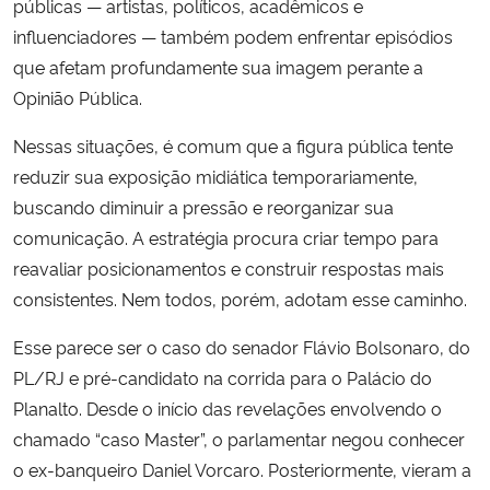
públicas — artistas, políticos, acadêmicos e
influenciadores — também podem enfrentar episódios
Secretaria-Geral
que afetam profundamente sua imagem perante a
Opinião Pública.
Secretaria de Governo
Nessas situações, é comum que a figura pública tente
Gabinete de Segurança Institucional
reduzir sua exposição midiática temporariamente,
buscando diminuir a pressão e reorganizar sua
Advocacia-Geral da União
comunicação. A estratégia procura criar tempo para
reavaliar posicionamentos e construir respostas mais
Banco Central do Brasil
consistentes. Nem todos, porém, adotam esse caminho.
Planalto
Esse parece ser o caso do senador Flávio Bolsonaro, do
PL/RJ e pré-candidato na corrida para o Palácio do
Planalto. Desde o início das revelações envolvendo o
chamado “caso Master”, o parlamentar negou conhecer
o ex-banqueiro Daniel Vorcaro. Posteriormente, vieram a