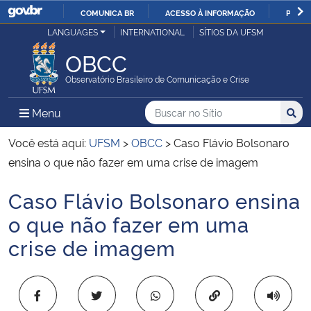
COMUNICA BR
ACESSO À INFORMAÇÃO
PARTI
Casa Civil
LANGUAGES
INTERNATIONAL
SÍTIOS DA UFSM
IR
PARA
OBCC
Ministério da Justiça e Segurança Pública
O
Observatório Brasileiro de Comunicação e Crise
CONTEÚDO
Ministério da Defesa
Buscar no no Sítio
Busca
Busca:
Menu Principal do Sítio
Menu
Busc
Ministério das Relações Exteriores
Você está aqui:
UFSM
>
OBCC
>
Caso Flávio Bolsonaro
ensina o que não fazer em uma crise de imagem
Ministério da Economia
Caso Flávio Bolsonaro ensina
Início do conteúdo
Ministério da Infraestrutura
o que não fazer em uma
crise de imagem
Ministério da Agricultura, Pecuária e Abastecimento
Ministério da Educação
Copiar para área 