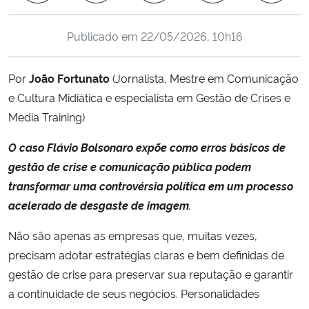
Ministério da Cidadania
Publicado em
22/05/2026, 10h16
Ministério da Saúde
Por
João Fortunato
(Jornalista, Mestre em Comunicação
Ministério de Minas e Energia
e Cultura Midiática e especialista em Gestão de Crises e
Media Training)
Ministério da Ciência, Tecnologia, Inovações e Comunicações
O caso Flávio Bolsonaro expõe como erros básicos de
Ministério do Meio Ambiente
gestão de crise e comunicação pública podem
transformar uma controvérsia política em um processo
Ministério do Turismo
acelerado de desgaste de imagem
.
Ministério do Desenvolvimento Regional
Não são apenas as empresas que, muitas vezes,
precisam adotar estratégias claras e bem definidas de
Controladoria-Geral da União
gestão de crise para preservar sua reputação e garantir
a continuidade de seus negócios. Personalidades
Ministério da Mulher, da Família e dos Direitos Humanos