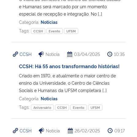
e Humanas será marcado por um momento
especial de recepção e integração. No […]
Secretaria-Geral
Categoria:
Notícias
Tags:
Secretaria de Governo
CCSH
Evento
UFSM
Gabinete de Segurança Institucional
CCSH
Notícia
03/04/2025
10:35
Advocacia-Geral da União
CCSH: Há 55 anos transformando histórias!
Criado em 1970, e atualmente o maior centro de
Banco Central do Brasil
ensino da Universidade, o Centro de Ciências
Sociais e Humanas da UFSM completará […]
Planalto
Categoria:
Notícias
Tags:
Aniversário
CCSH
Evento
UFSM
CCSH
Notícia
26/02/2025
09:17