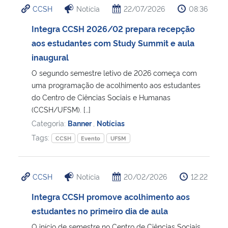
CCSH
Notícia
22/07/2026
08:36
Ministério da Cidadania
Integra CCSH 2026/02 prepara recepção
Ministério da Saúde
aos estudantes com Study Summit e aula
inaugural
Ministério de Minas e Energia
O segundo semestre letivo de 2026 começa com
uma programação de acolhimento aos estudantes
Ministério da Ciência, Tecnologia, Inovações e Comunicações
do Centro de Ciências Sociais e Humanas
(CCSH/UFSM). […]
Ministério do Meio Ambiente
Categoria:
Banner
,
Notícias
Tags:
CCSH
Evento
UFSM
Ministério do Turismo
Ministério do Desenvolvimento Regional
CCSH
Notícia
20/02/2026
12:22
Integra CCSH promove acolhimento aos
Controladoria-Geral da União
estudantes no primeiro dia de aula
Ministério da Mulher, da Família e dos Direitos Humanos
O início de semestre no Centro de Ciências Sociais