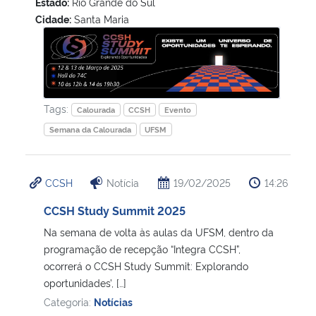
Estado:
Rio Grande do Sul
Cidade:
Santa Maria
CCSH Study Summit
Tags:
Calourada
CCSH
Evento
Semana da Calourada
UFSM
CCSH
Notícia
19/02/2025
14:26
CCSH Study Summit 2025
Na semana de volta às aulas da UFSM, dentro da
programação de recepção “Integra CCSH”,
ocorrerá o CCSH Study Summit: Explorando
oportunidades’, […]
Categoria:
Notícias