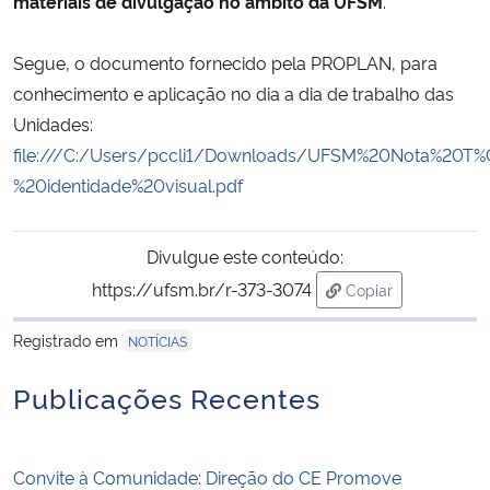
materiais de divulgação no âmbito da UFSM
.
Secretaria-Geral
Segue, o documento fornecido pela PROPLAN, para
conhecimento e aplicação no dia a dia de trabalho das
Secretaria de Governo
Unidades:
file:///C:/Users/pccli1/Downloads/UFSM%20Nota%20T
Gabinete de Segurança Institucional
%20identidade%20visual.pdf
Advocacia-Geral da União
Divulgue este conteúdo:
Banco Central do Brasil
https://ufsm.br/r-373-3074
Copiar
para área de trans
Registrado em
Planalto
NOTÍCIAS
Publicações Recentes
Convite à Comunidade: Direção do CE Promove