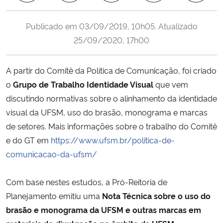
Ministério da Cidadania
Publicado em
03/09/2019, 10h05
. Atualizado
Ministério da Saúde
25/09/2020, 17h00
Ministério de Minas e Energia
A partir do Comitê da Política de Comunicação, foi criado
o
Grupo de Trabalho Identidade Visual
que vem
Ministério da Ciência, Tecnologia, Inovações e Comunicações
discutindo normativas sobre o alinhamento da identidade
visual da UFSM, uso do brasão, monograma e marcas
Ministério do Meio Ambiente
de setores. Mais informações sobre o trabalho do Comitê
e do GT em
https://www.ufsm.br/politica-de-
Ministério do Turismo
comunicacao-da-ufsm/
Ministério do Desenvolvimento Regional
Com base nestes estudos, a Pró-Reitoria de
Controladoria-Geral da União
Planejamento emitiu uma
Nota Técnica sobre o uso do
brasão e monograma da UFSM e outras marcas em
Ministério da Mulher, da Família e dos Direitos Humanos