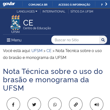
COMUNICA BR
ACESSO À INFORMAÇÃO
PARTI
Casa Civil
LANGUAGES
INTERNATIONAL
SÍTIOS DA UFSM
IR
PARA
CE
Ministério da Justiça e Segurança Pública
O
Centro de Educação
CONTEÚDO
Ministério da Defesa
Buscar no no Sítio
Busca
Busca:
Menu Principal do Sítio
Menu
Busc
Ministério das Relações Exteriores
Você está aqui:
UFSM
>
CE
>
Nota Técnica sobre o uso
do brasão e monograma da UFSM
Ministério da Economia
Nota Técnica sobre o uso do
Início do conteúdo
Ministério da Infraestrutura
brasão e monograma da
UFSM
Ministério da Agricultura, Pecuária e Abastecimento
Ministério da Educação
Copiar para área 