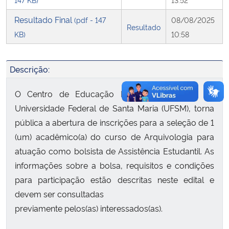
Resultado Final
(pdf - 147
08/08/2025
Secretaria-Geral
Resultado
KB)
10:58
Secretaria de Governo
Descrição:
Gabinete de Segurança Institucional
O Centro de Educação Física e Desportos da
Advocacia-Geral da União
Universidade Federal de Santa Maria (UFSM), torna
pública a abertura de inscrições para a seleção de 1
Banco Central do Brasil
(um) acadêmico(a) do curso de Arquivologia para
atuação como bolsista de Assistência Estudantil. As
Planalto
informações sobre a bolsa, requisitos e condições
para participação estão descritas neste edital e
devem ser consultadas
previamente pelos(as) interessados(as).