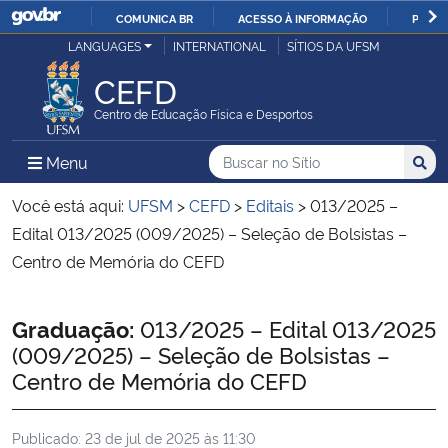
COMUNICA BR
ACESSO À INFORMAÇÃO
PARTI
Casa Civil
LANGUAGES
INTERNATIONAL
SÍTIOS DA UFSM
IR
PARA
CEFD
Ministério da Justiça e Segurança Pública
O
Centro de Educação Física e Desportos
CONTEÚDO
Ministério da Defesa
Buscar no no Sítio
Busca
Busca:
Menu Principal do Sítio
Menu
Busc
Ministério das Relações Exteriores
Você está aqui:
UFSM
>
CEFD
>
Editais
>
013/2025 –
Edital 013/2025 (009/2025) – Seleção de Bolsistas –
Ministério da Economia
Centro de Memória do CEFD
Ministério da Infraestrutura
Início do conteúdo
Graduação:
013/2025 – Edital 013/2025
(009/2025) – Seleção de Bolsistas –
Ministério da Agricultura, Pecuária e Abastecimento
Centro de Memória do CEFD
Ministério da Educação
Publicado:
23 de jul de 2025 às 11:30