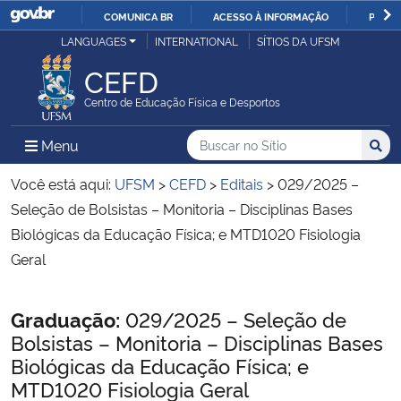
COMUNICA BR
ACESSO À INFORMAÇÃO
PARTI
Casa Civil
LANGUAGES
INTERNATIONAL
SÍTIOS DA UFSM
IR
PARA
CEFD
Ministério da Justiça e Segurança Pública
O
Centro de Educação Física e Desportos
CONTEÚDO
Ministério da Defesa
Buscar no no Sítio
Busca
Busca:
Menu Principal do Sítio
Menu
Busc
Ministério das Relações Exteriores
Você está aqui:
UFSM
>
CEFD
>
Editais
>
029/2025 –
Seleção de Bolsistas – Monitoria – Disciplinas Bases
Ministério da Economia
Biológicas da Educação Física; e MTD1020 Fisiologia
Geral
Ministério da Infraestrutura
Início do conteúdo
Graduação:
029/2025 – Seleção de
Ministério da Agricultura, Pecuária e Abastecimento
Bolsistas – Monitoria – Disciplinas Bases
Biológicas da Educação Física; e
Ministério da Educação
MTD1020 Fisiologia Geral