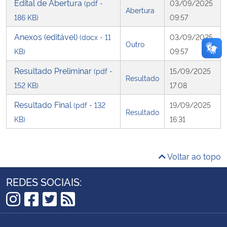
Edital de Abertura
(pdf -
03/09/2025
Abertura
186 KB)
09:57
Secretaria-Geral
Anexos (editável)
(docx - 11
03/09/2025
Outro
Secretaria de Governo
KB)
09:57
Resultado Preliminar
(pdf -
15/09/2025
Gabinete de Segurança Institucional
Resultado
152 KB)
17:08
Resultado Final
Advocacia-Geral da União
(pdf - 132
19/09/2025
Resultado
KB)
16:31
Banco Central do Brasil
Voltar ao topo
Planalto
REDES SOCIAIS:
Instagram
Facebook
Twitter
RSS