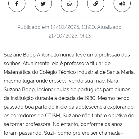
Copiar para área 
Ministério da Cidadania
Ministério da Saúde
Publicado em
14/10/2025, 11h20
. Atualizado
21/10/2025, 9h13
Ministério de Minas e Energia
Suziane Bopp Antonello nunca teve uma profissão dos
Ministério da Ciência, Tecnologia, Inovações e Comunicações
sonhos. Atualmente, ela é professora titular de
Matemática do Colégio Técnico Industrial de Santa Maria,
Ministério do Meio Ambiente
mesmo lugar onde cresceu vendo sua mãe, Nara
Ministério do Turismo
Suzana Bopp, lecionar aulas de português para alunos
da instituição durante a década de 1980. Mesmo tendo
Ministério do Desenvolvimento Regional
passado boa parte do início da adolescência explorando
os corredores do CTISM, Suziane não tinha o objetivo de
Controladoria-Geral da União
se tornar professora. No entanto, conforme os anos
foram passando, Suzi– como prefere ser chamada–
Ministério da Mulher, da Família e dos Direitos Humanos