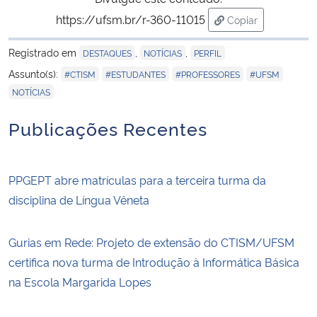
https://ufsm.br/r-360-11015
Copiar
para área de tran
Registrado em
,
,
DESTAQUES
NOTÍCIAS
PERFIL
,
,
,
,
Assunto(s):
#CTISM
#ESTUDANTES
#PROFESSORES
#UFSM
NOTÍCIAS
Publicações Recentes
PPGEPT abre matrículas para a terceira turma da
disciplina de Língua Vêneta
Gurias em Rede: Projeto de extensão do CTISM/UFSM
certifica nova turma de Introdução à Informática Básica
na Escola Margarida Lopes