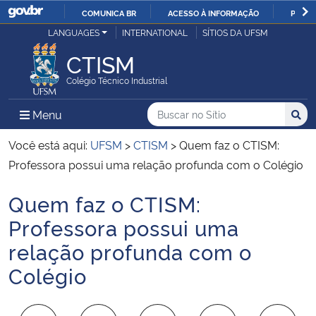
COMUNICA BR
ACESSO À INFORMAÇÃO
PARTI
Casa Civil
LANGUAGES
INTERNATIONAL
SÍTIOS DA UFSM
IR
PARA
CTISM
Ministério da Justiça e Segurança Pública
O
Colégio Técnico Industrial
CONTEÚDO
Ministério da Defesa
Buscar no no Sítio
Busca
Busca:
Menu Principal do Sítio
Menu
Busc
Ministério das Relações Exteriores
Você está aqui:
UFSM
>
CTISM
>
Quem faz o CTISM:
Professora possui uma relação profunda com o Colégio
Ministério da Economia
Quem faz o CTISM:
Início do conteúdo
Ministério da Infraestrutura
Professora possui uma
relação profunda com o
Ministério da Agricultura, Pecuária e Abastecimento
Colégio
Ministério da Educação