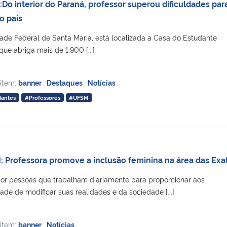
o interior do Paraná, professor superou dificuldades par
o país
ade Federal de Santa Maria, está localizada a Casa do Estudante
 que abriga mais de 1.900 [...]
 item:
banner
,
Destaques
,
Notícias
,
dantes
#Professores
#UFSM
 Professora promove a inclusão feminina na área das Exa
r pessoas que trabalham diariamente para proporcionar aos
de de modificar suas realidades e da sociedade [...]
 item:
banner
,
Notícias
,