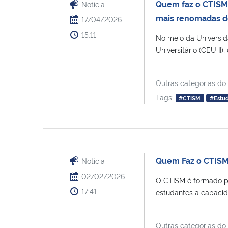
Quem faz o CTISM:D
Notícia
mais renomadas d
17/04/2026
15:11
No meio da Universid
Universitário (CEU II),
Outras categorias do
Tags:
#CTISM
#Estu
Quem Faz o CTISM:
Notícia
02/02/2026
O CTISM é formado po
17:41
estudantes a capacida
Outras categorias do