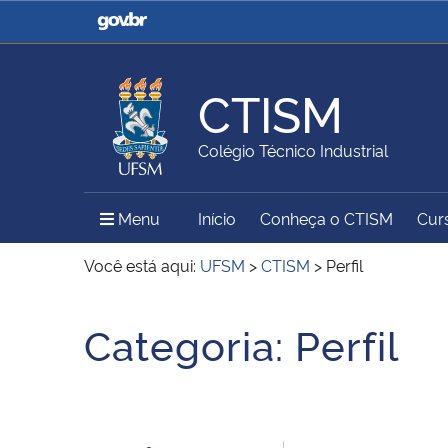
Casa Civil
Ministério da Justiça e
Segurança Pública
CTISM
Ministério da Agricultura,
Ministério da Educação
Colégio Técnico Industrial
Pecuária e Abastecimento
Menu Principal do Sítio
Menu
Início
Conheça o CTISM
Cur
Ministério do Meio Ambiente
Ministério do Turismo
Você está aqui:
UFSM
>
CTISM
>
Perfil
Início do conteúdo
Categoria:
Perfil
Secretaria de Governo
Gabinete de Segurança
Institucional