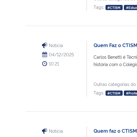
Tags:
#CTISM
#Estu
Quem Faz o CTISM:
Notícia
04/12/2025
Carlos Benetti é Téc
10:21
história com o Colégi
Outras categorias do
Tags:
#CTISM
#Profe
Quem faz o CTISM:
Notícia