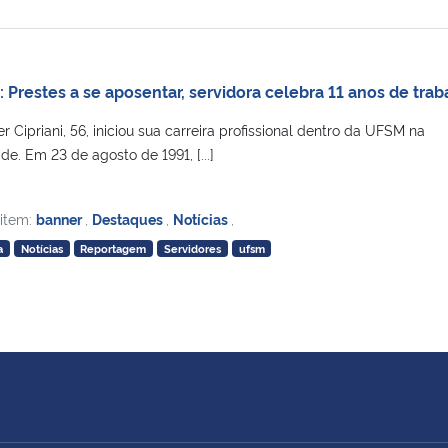
Prestes a se aposentar, servidora celebra 11 anos de trab
 Cipriani, 56, iniciou sua carreira profissional dentro da UFSM na
de. Em 23 de agosto de 1991, [...]
 item:
banner
,
Destaques
,
Notícias
,
a
Notícias
Reportagem
Servidores
ufsm