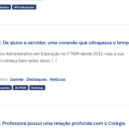
dantes
#Professores
 De aluno a servidor, uma conexão que ultrapassa o tem
nico Administrativo em Educação no CTISM desde 2013, mas a sua
o começa bem antes disso. [...]
 item:
banner
,
Destaques
,
Notícias
,
ssores
#UFSM
Notícias
 Professora possui uma relação profunda com o Colégio