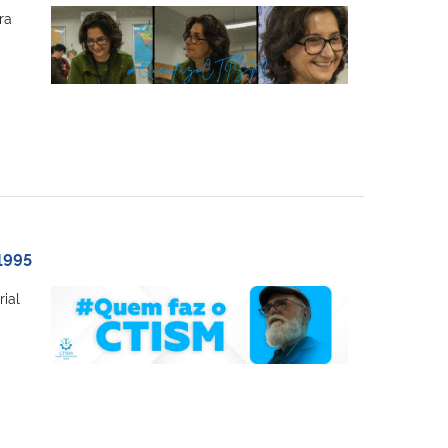
ra
1995
ial