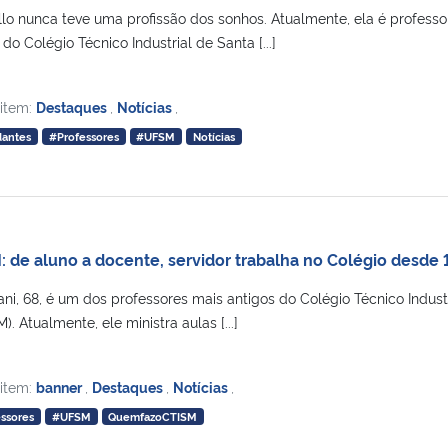
lo nunca teve uma profissão dos sonhos. Atualmente, ela é professo
do Colégio Técnico Industrial de Santa [...]
 item:
Destaques
,
Notícias
,
dantes
#Professores
#UFSM
Notícias
 de aluno a docente, servidor trabalha no Colégio desde 
ni, 68, é um dos professores mais antigos do Colégio Técnico Industr
. Atualmente, ele ministra aulas [...]
 item:
banner
,
Destaques
,
Notícias
,
ssores
#UFSM
QuemfazoCTISM