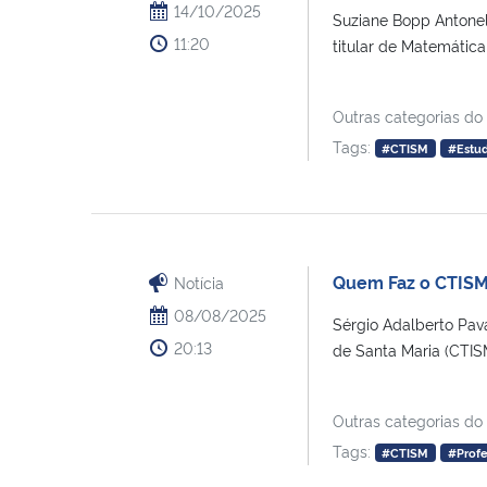
14/10/2025
Suziane Bopp Antonel
11:20
titular de Matemática 
Outras categorias do
Tags:
#CTISM
#Estu
Quem Faz o CTISM:
Notícia
08/08/2025
Sérgio Adalberto Pava
20:13
de Santa Maria (CTISM)
Outras categorias do
Tags:
#CTISM
#Profe