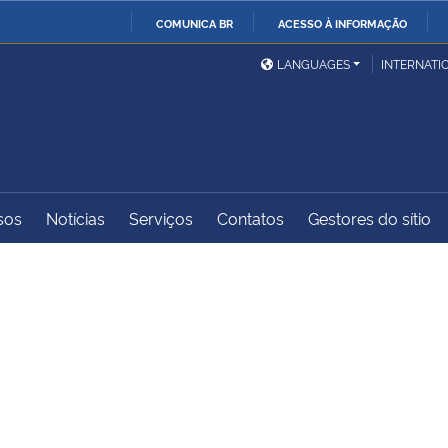
COMUNICA BR
ACESSO À INFORMAÇÃO
Ministério da Defesa
Ministério das Relações
Mini
IR
LANGUAGES
INTERNATI
Exteriores
PARA
O
Ministério da Cidadania
Ministério da Saúde
Mini
CONTEÚDO
sos
Notícias
Serviços
Contatos
Gestores do sítio
Ministério do
Controladoria-Geral da
Mini
Desenvolvimento Regional
União
Famí
Hum
Advocacia-Geral da União
Banco Central do Brasil
Plan