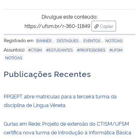
Divulgue este conteúdo:
https://ufsm.br/r-360-11849
Copiar
para área de tran
Registrado em
,
,
,
BANNER
DESTAQUES
EVENTOS
NOTÍCIAS
,
,
,
,
Assunto(s):
#CTISM
#ESTUDANTES
#PROFESSORES
#UFSM
NOTÍCIAS
Publicações Recentes
PPGEPT abre matrículas para a terceira turma da
disciplina de Língua Vêneta
Gurias em Rede: Projeto de extensão do CTISM/UFSM
certifica nova turma de Introdução à Informática Básica