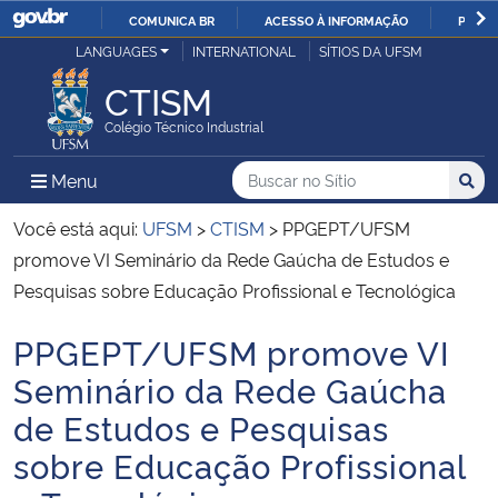
COMUNICA BR
ACESSO À INFORMAÇÃO
PARTI
Casa Civil
LANGUAGES
INTERNATIONAL
SÍTIOS DA UFSM
IR
PARA
CTISM
Ministério da Justiça e Segurança Pública
O
Colégio Técnico Industrial
CONTEÚDO
Ministério da Defesa
Buscar no no Sítio
Busca
Busca:
Menu Principal do Sítio
Menu
Busc
Ministério das Relações Exteriores
Você está aqui:
UFSM
>
CTISM
>
PPGEPT/UFSM
promove VI Seminário da Rede Gaúcha de Estudos e
Ministério da Economia
Pesquisas sobre Educação Profissional e Tecnológica
PPGEPT/UFSM promove VI
Ministério da Infraestrutura
Início do conteúdo
Seminário da Rede Gaúcha
Ministério da Agricultura, Pecuária e Abastecimento
de Estudos e Pesquisas
sobre Educação Profissional
Ministério da Educação