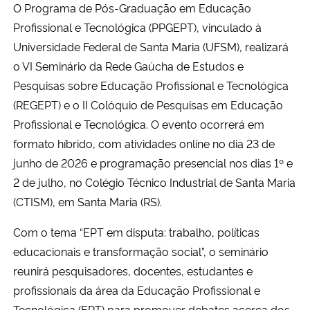
O Programa de Pós-Graduação em Educação
Profissional e Tecnológica (PPGEPT), vinculado à
Secretaria-Geral
Universidade Federal de Santa Maria (UFSM), realizará
o VI Seminário da Rede Gaúcha de Estudos e
Secretaria de Governo
Pesquisas sobre Educação Profissional e Tecnológica
(REGEPT) e o II Colóquio de Pesquisas em Educação
Gabinete de Segurança Institucional
Profissional e Tecnológica. O evento ocorrerá em
Advocacia-Geral da União
formato híbrido, com atividades online no dia 23 de
junho de 2026 e programação presencial nos dias 1º e
Banco Central do Brasil
2 de julho, no Colégio Técnico Industrial de Santa Maria
(CTISM), em Santa Maria (RS).
Planalto
Com o tema “EPT em disputa: trabalho, políticas
educacionais e transformação social”, o seminário
reunirá pesquisadores, docentes, estudantes e
profissionais da área da Educação Profissional e
Tecnológica (EPT) para promover debates acerca dos