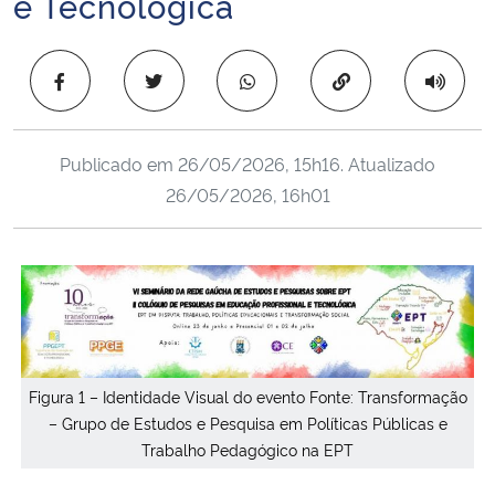
e Tecnológica
Ministério da Cidadania
Copiar para área 
Ministério da Saúde
Ministério de Minas e Energia
Publicado em
26/05/2026, 15h16
. Atualizado
26/05/2026, 16h01
Ministério da Ciência, Tecnologia, Inovações e Comunicações
Ministério do Meio Ambiente
Ministério do Turismo
Ministério do Desenvolvimento Regional
Figura 1 – Identidade Visual do evento Fonte: Transformação
– Grupo de Estudos e Pesquisa em Políticas Públicas e
Controladoria-Geral da União
Trabalho Pedagógico na EPT
Ministério da Mulher, da Família e dos Direitos Humanos