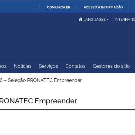
COMUNICA BR
ACESSO À INFORMAÇÃO
Ministério da Defesa
Ministério das Relações
Mini
IR
LANGUAGES
INTERNATI
Exteriores
PARA
O
Ministério da Cidadania
Ministério da Saúde
Mini
CONTEÚDO
sos
Notícias
Serviços
Contatos
Gestores do sítio
Ministério do
Controladoria-Geral da
Mini
Desenvolvimento Regional
União
Famí
6 – Seleção PRONATEC Empreender
Hum
PRONATEC Empreender
Advocacia-Geral da União
Banco Central do Brasil
Plan