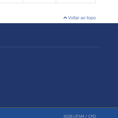
Voltar ao topo
2026
UFSM
/
CPD