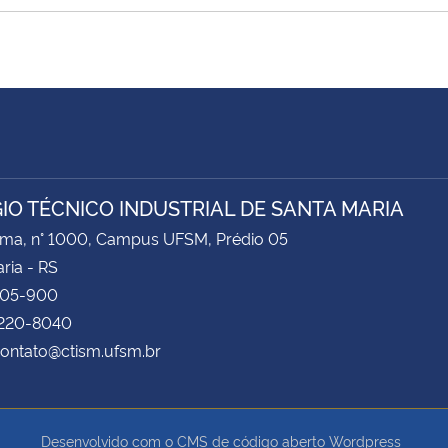
IO TÉCNICO INDUSTRIAL DE SANTA MARIA
ima, n° 1000, Campus UFSM, Prédio 05
ria - RS
105-900
3220-8040
contato@ctism.ufsm.br
Desenvolvido com o CMS de código aberto
Wordpress