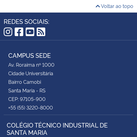
Voltar ao topo
Secretaria-Geral
REDES SOCIAIS:
Secretaria de Governo
Instagram
Facebook
YouTube
RSS
Gabinete de Segurança Institucional
CAMPUS SEDE
Advocacia-Geral da União
Av. Roraima nº 1000
Cidade Universitária
Banco Central do Brasil
Bairro Camobi
Santa Maria - RS
Planalto
CEP: 97105-900
+55 (55) 3220-8000
COLÉGIO TÉCNICO INDUSTRIAL DE
SANTA MARIA