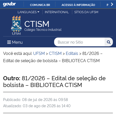
COMUNICA BR
ACESSO À INFORMAÇÃO
PARTI
Casa Civil
LANGUAGES
INTERNATIONAL
SÍTIOS DA UFSM
IR
PARA
CTISM
Ministério da Justiça e Segurança Pública
O
Colégio Técnico Industrial
CONTEÚDO
Ministério da Defesa
Buscar no no Sítio
Busca
Busca:
Menu Principal do Sítio
Menu
Busc
Ministério das Relações Exteriores
Você está aqui:
UFSM
>
CTISM
>
Editais
>
81/2026 –
Edital de seleção de bolsista – BIBLIOTECA CTISM
Ministério da Economia
Início do conteúdo
Outro:
81/2026 – Edital de seleção de
Ministério da Infraestrutura
bolsista – BIBLIOTECA CTISM
Ministério da Agricultura, Pecuária e Abastecimento
Publicado:
08 de jul de 2026 às 09:58
Atualizado:
03 de ago de 2026 às 14:40
Ministério da Educação