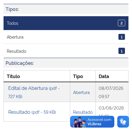
Ministério da Cidadania
Tipos:
Ministério da Saúde
Todos
2
Ministério de Minas e Energia
Abertura
1
Resultado
1
Ministério da Ciência, Tecnologia, Inovações e Comunicações
Publicações:
Ministério do Meio Ambiente
Título
Tipo
Data
Ministério do Turismo
Edital de Abertura
(pdf -
08/07/2026
Abertura
727 KB)
09:57
Ministério do Desenvolvimento Regional
03/08/2026
Resultado
(pdf - 59 KB)
Resultado
Controladoria-Geral da União
14:40
Ministério da Mulher, da Família e dos Direitos Humanos