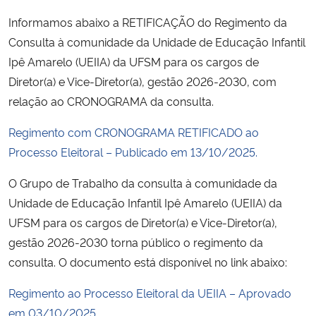
Informamos abaixo a RETIFICAÇÃO do Regimento da
Secretaria-Geral
Consulta à comunidade da Unidade de Educação Infantil
Ipê Amarelo (UEIIA) da UFSM para os cargos de
Secretaria de Governo
Diretor(a) e Vice-Diretor(a), gestão 2026-2030, com
relação ao CRONOGRAMA da consulta.
Gabinete de Segurança Institucional
Regimento com CRONOGRAMA RETIFICADO ao
Advocacia-Geral da União
Processo Eleitoral – Publicado em 13/10/2025.
O Grupo de Trabalho da consulta à comunidade da
Banco Central do Brasil
Unidade de Educação Infantil Ipê Amarelo (UEIIA) da
Planalto
UFSM para os cargos de Diretor(a) e Vice-Diretor(a),
gestão 2026-2030 torna público o regimento da
consulta. O documento está disponível no link abaixo:
Regimento ao Processo Eleitoral da UEIIA – Aprovado
em 03/10/2025