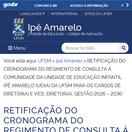
COMUNICA BR
ACESSO À INFORMAÇÃO
PARTI
Casa Civil
LANGUAGES
INTERNATIONAL
SÍTIOS DA UFSM
IR
PARA
Ipê Amarelo
Ministério da Justiça e Segurança Pública
O
Unidade de Educação – Colégio de Aplicação
CONTEÚDO
Ministério da Defesa
Buscar no no Sítio
Busca
Busca:
Menu Principal do Sítio
Menu
Busc
Ministério das Relações Exteriores
Você está aqui:
UFSM
>
Ipê Amarelo
>
RETIFICAÇÃO DO
CRONOGRAMA DO REGIMENTO DE CONSULTA À
Ministério da Economia
COMUNIDADE DA UNIDADE DE EDUCAÇÃO INFANTIL
IPÊ AMARELO (UEIIA) DA UFSM PARA OS CARGOS DE
Ministério da Infraestrutura
DIRETOR(A) E VICE-DIRETOR(A), GESTÃO 2026 – 2030
Ministério da Agricultura, Pecuária e Abastecimento
RETIFICAÇÃO DO
Início do conteúdo
CRONOGRAMA DO
Ministério da Educação
REGIMENTO DE CONSULTA À