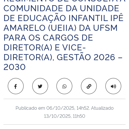
COMUNIDADE DA UNIDADE
Ministério da Cidadania
DE EDUCAÇÃO INFANTIL IPÊ
Ministério da Saúde
AMARELO (UEIIA) DA UFSM
PARA OS CARGOS DE
Ministério de Minas e Energia
DIRETOR(A) E VICE-
Ministério da Ciência, Tecnologia, Inovações e Comunicações
DIRETOR(A), GESTÃO 2026 –
2030
Ministério do Meio Ambiente
Ministério do Turismo
Copiar para área 
Ministério do Desenvolvimento Regional
Publicado em
06/10/2025, 14h52
. Atualizado
Controladoria-Geral da União
13/10/2025, 11h50
Ministério da Mulher, da Família e dos Direitos Humanos