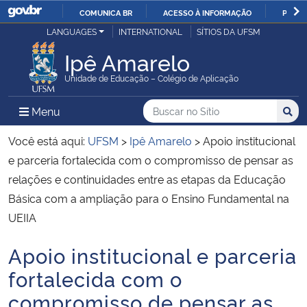
COMUNICA BR
ACESSO À INFORMAÇÃO
PARTI
Casa Civil
LANGUAGES
INTERNATIONAL
SÍTIOS DA UFSM
IR
PARA
Ipê Amarelo
Ministério da Justiça e Segurança Pública
O
Unidade de Educação – Colégio de Aplicação
CONTEÚDO
Ministério da Defesa
Buscar no no Sítio
Busca
Busca:
Menu Principal do Sítio
Menu
Busc
Ministério das Relações Exteriores
Você está aqui:
UFSM
>
Ipê Amarelo
>
Apoio institucional
e parceria fortalecida com o compromisso de pensar as
Ministério da Economia
relações e continuidades entre as etapas da Educação
Básica com a ampliação para o Ensino Fundamental na
Ministério da Infraestrutura
UEIIA
Ministério da Agricultura, Pecuária e Abastecimento
Apoio institucional e parceria
Início do conteúdo
fortalecida com o
Ministério da Educação
compromisso de pensar as