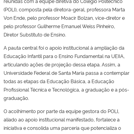
reunidas com a equipe diretiva do Colégio Politécnico
(POLI), composta pela diretora-geral, professora Marta
Secretaria-Geral
Von Ende, pelo professor Moacir Bolzan, vice-diretor e
pelo professor Guilherme Emanuel Weiss Pinheiro,
Secretaria de Governo
Diretor Substituto de Ensino.
Gabinete de Segurança Institucional
A pauta central foi o apoio institucional à ampliação da
Educação Infantil para o Ensino Fundamental na UEIIA,
Advocacia-Geral da União
articulando ações de projeção dessa etapa. Assim, a
Universidade Federal de Santa Maria passa a contemplar
Banco Central do Brasil
todas as etapas da Educação Básica, a Educação
Profissional Técnica e Tecnológica, a graduação e a pós-
Planalto
graduação.
O acolhimento por parte da equipe gestora do POLI,
aliado ao apoio institucional manifestado, fortalece a
iniciativa e consolida uma parceria que potencializa o