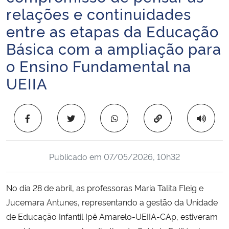
relações e continuidades
Ministério da Cidadania
entre as etapas da Educação
Ministério da Saúde
Básica com a ampliação para
o Ensino Fundamental na
Ministério de Minas e Energia
UEIIA
Ministério da Ciência, Tecnologia, Inovações e Comunicações
Copiar para área 
Ministério do Meio Ambiente
Ministério do Turismo
Publicado em
07/05/2026, 10h32
Ministério do Desenvolvimento Regional
No dia 28 de abril, as professoras Maria Talita Fleig e
Controladoria-Geral da União
Jucemara Antunes, representando a gestão da Unidade
de Educação Infantil Ipê Amarelo-UEIIA-CAp, estiveram
Ministério da Mulher, da Família e dos Direitos Humanos