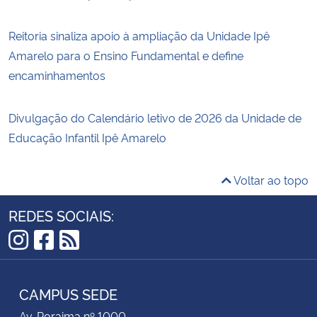
Reitoria sinaliza apoio à ampliação da Unidade Ipê
Amarelo para o Ensino Fundamental e define
encaminhamentos
Divulgação do Calendário letivo de 2026 da Unidade de
Educação Infantil Ipê Amarelo
Voltar ao topo
REDES SOCIAIS:
Instagram
Facebook
RSS
CAMPUS SEDE
Av. Roraima nº 1000